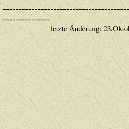
---------------------------------------
---------------
letzte Änderung:
23.Okto