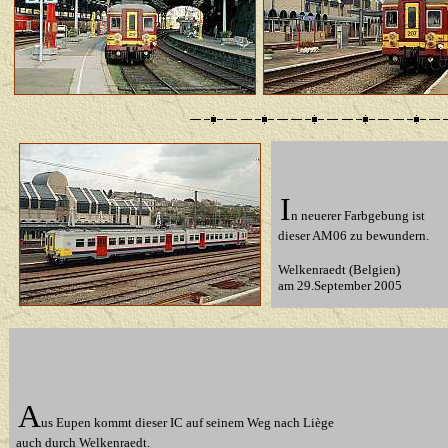
I
n neuerer Farbgebung ist
dieser AM06 zu bewundern.
Welkenraedt (Belgien)
am 29.September 2005
A
us Eupen kommt dieser IC auf seinem Weg nach Liège
auch durch Welkenraedt.