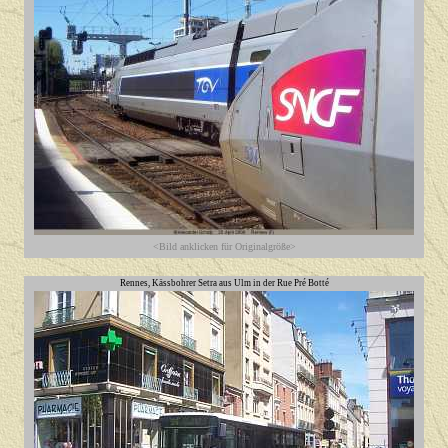
<Bild anklicken für Originalgröße>
Rennes, Kässbohrer Setra aus Ulm in der Rue Pré Botté