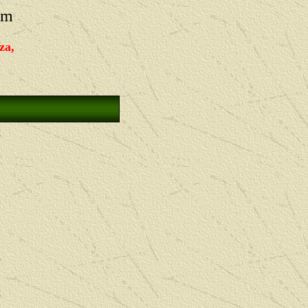
um
za,