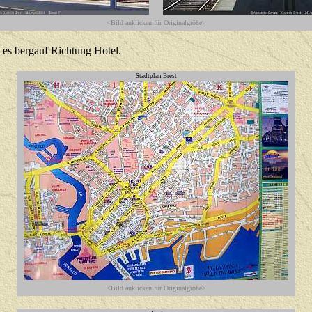
<Bild anklicken für Originalgröße>
 es bergauf Richtung Hotel.
Stadtplan Brest
<Bild anklicken für Originalgröße>