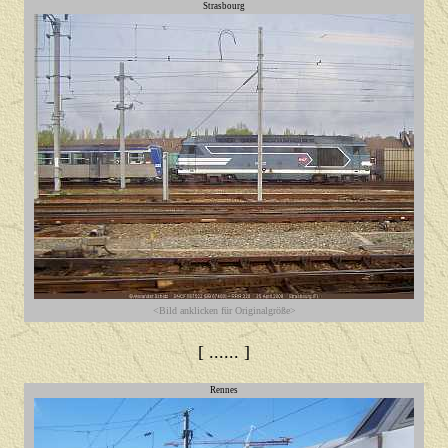
Strasbourg
<Bild anklicken für Originalgröße>
[ ...... ]
Rennes