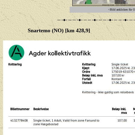
<Bild anklicken für O
Snartemo (NO) [km 428,9]