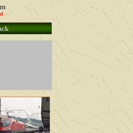
um
bf