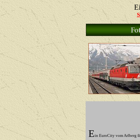
E
S
E
in EuroCity vom Arlberg fä