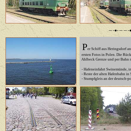
P
er Schiff aus Heringsdorf a
ersten Fotos in Polen. Die Rück
Ahlbeck Grenze und
per Bahn 
- Hafeneinfahrt Swinemünde, i
- Reste der alten Hafenbahn in
- Stumpfgleis an der deutsch-p