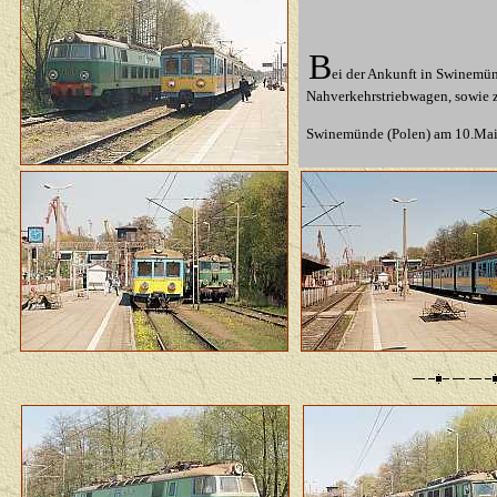
B
ei der Ankunft in Swinemün
Nahverkehrstriebwagen, sowie z
Swinemünde (Polen) am 10.Ma