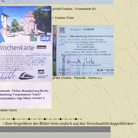
p
Schiff Usedom - Swinemünde (P)
t
- Usedom-Ticket
p
Fahrt Usedom - Pasewalk - Stettin u.z
rkehr Stettin
<Zum Vergrößern der Bilder bitte einfach auf das Vorschaubild doppelklicken>