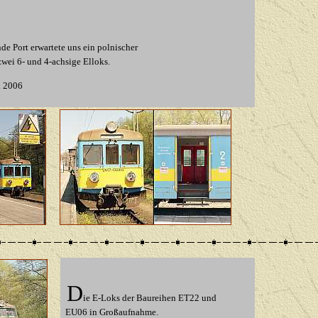
de Port erwartete uns ein polnischer
wei 6- und 4-achsige Elloks.
i 2006
D
ie E-Loks der Baureihen ET22 und
EU06 in Großaufnahme
.