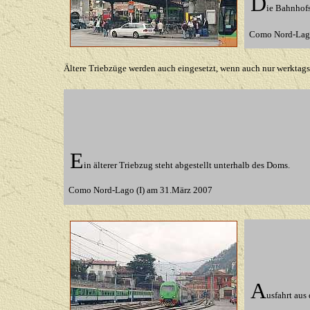
D
ie
Bahnhofs
Como Nord-Lago
Ä
ltere Triebzüge werden auch eingesetzt, wenn auch nur
werktags
E
in älterer Triebzug steht abgestellt unterhalb des Doms.
Como Nord-Lago (I) am 31.März 2007
A
usfahrt au