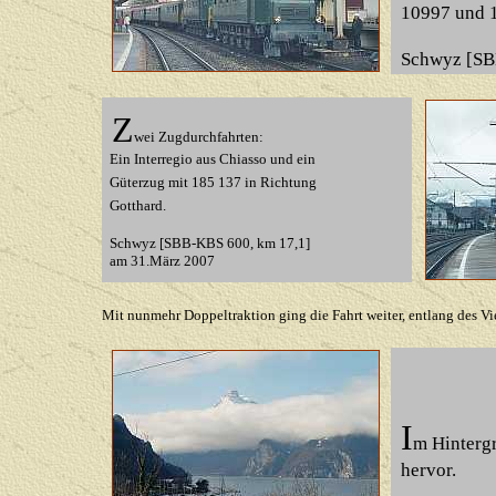
10997 und 11
Schwyz [SB
Z
wei Zugdurchfahrten:
Ein Interregio aus Chiasso und ein
Güterzug mit 185 137 in Richtung
Gotthard.
Schwyz [SBB-KBS
600, km 17,1]
am 31.März 2007
Mit nunmehr Doppeltraktion ging die Fahrt weiter, entlang des Vie
I
m Hintergr
hervor.