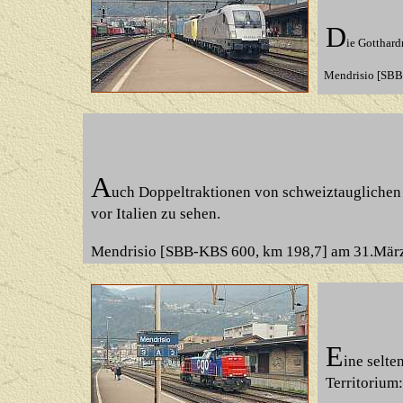
D
ie Gotthard
Mendrisio [SBB
A
uch Doppeltraktionen von schweiztauglichen
vor Italien zu sehen.
Mendrisio [SBB-KBS 600, km 198,7] am 31.Mär
E
ine selt
Territorium: