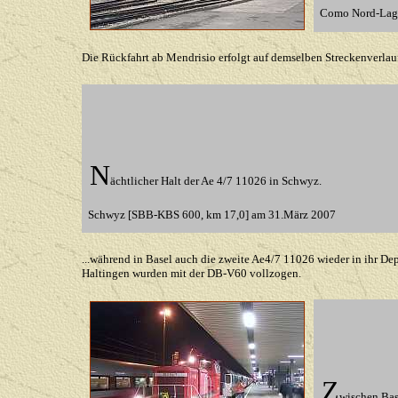
Como Nord-Lago
Die Rückfahrt ab Mendrisio erfolgt auf demselben Streckenverlauf
N
ächtlicher Halt der Ae 4/7 11026 in Schwyz.
Schwyz [SBB-KBS 600, km 17,0] am 31.März 2007
...während in Basel auch die zweite Ae4/7 11026 wieder in ihr De
Haltingen wurden mit der DB-V60 vollzogen.
Z
wischen Bas