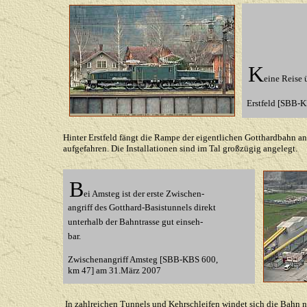
K
eine Reise 
Erstfeld
[SBB-KB
Hinter Erstfeld fängt die Rampe der eigentlichen Gotthardbahn a
aufgefahren. Die Installationen sind im Tal großzügig angelegt.
B
ei
Amsteg ist der erste Zwischen-
angriff des Gotthard-Basistunnels direkt
unterhalb der Bahntrasse gut einseh-
bar.
Zwischenangriff Amsteg [SBB-KBS 600,
km 47] am 31.März 2007
In zahlreichen Tunnels und Kehrschleifen windet sich die Bahn n