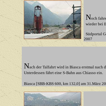
N
o
ch fahr
wieder bei E
Südportal G
2007
N
a
ch der Talfahrt wird in Biasca erstmal nach
Unterdessen fährt eine S-Bahn aus Chiasso ein.
Biasca
[SBB-KBS 600, km
132,0] am 31.März 2