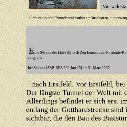
Vierwaldstä
...durch zahlreiche Tunnels und vorbei an Ortschaften, eingezwän
E
ine S-Bahn der Linie S2 nach Zug kommt dem Nostalgie-Rh
entgegen.
bei Sisikon [SBB-KBS 600, km 25] am 31.März 2007
...nach Erstfeld. Vor Erstfeld, be
Der längste Tunnel der Welt mit 
Allerdings befindet er sich erst 
entlang der Gotthardstrecke sind
sichtbar, die den Bau des Basistun