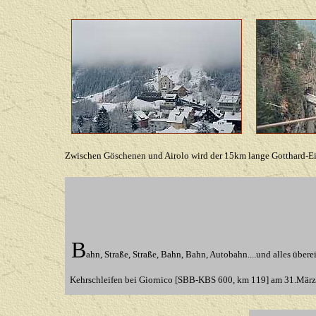
Zwischen Göschenen und Airolo wird der 15km lange Gotthard-Eis
B
ahn, Straße, Straße, Bahn, Bahn, Autobahn....und alles übere
Kehrschleifen bei Giornico [SBB-KBS 600, km 119] am 31.Mär