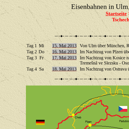
Eisenbahnen in Ul
Startseite
Tschech
Tag 1
Mi
15. Mai 2013
Von Ulm über München, Re
Tag 2
Do
16. Mai 2013
Im Nachtzug von Plzen übe
Tag 3
Fr
17. Mai 2013
Im Nachtzug von Kosice na
Tremešná ve Slezsku - Oso
Tag 4
Sa
18. Mai 2013
Im Nachtzug von Ostrava ü