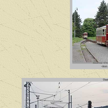
<Bild a
Überf