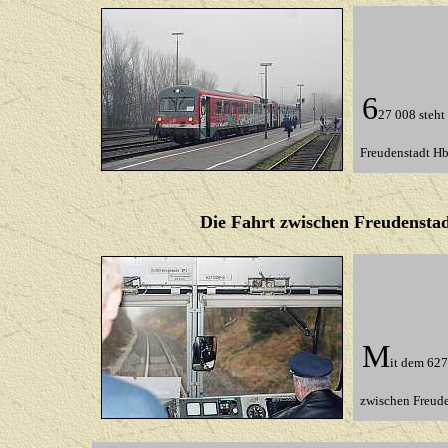
6
27 008 steht 
Freudenstadt H
Die Fahrt zwischen Freudensta
M
it dem 62
zwischen
Freude