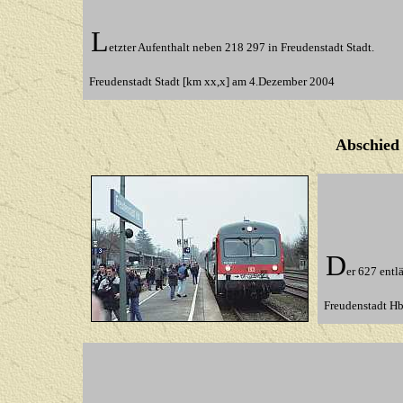
L
etzter Aufenthalt neben 218 297 in Freudenstadt Stadt.
Freudenstadt Stadt [km xx,x] am 4.Dezember 2004
Abschied
D
er 627 entl
Freudenstadt H