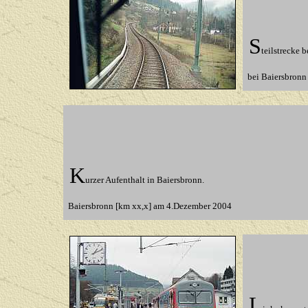
S
teilstrecke 
bei Baiersbronn
K
urzer Aufenthalt in Baiersbronn.
Baiersbronn [km xx,x] am 4.Dezember 2004
L