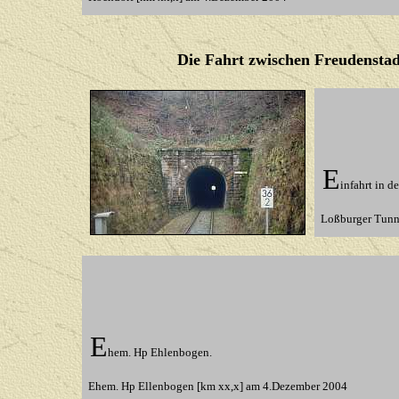
Die Fahrt zwischen Freudenstad
E
infahrt in 
Loßburger Tunn
E
hem. Hp Ehlenbogen.
Ehem. Hp Ellenbogen [km xx,x] am 4.Dezember 2004