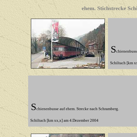
ehem. Stichstrecke Sch
S
chienenbuss
Schiltach [km 
S
chienenbusse auf ehem. Strecke nach Schramberg.
Schiltach [km xx,x] am 4.Dezember 2004