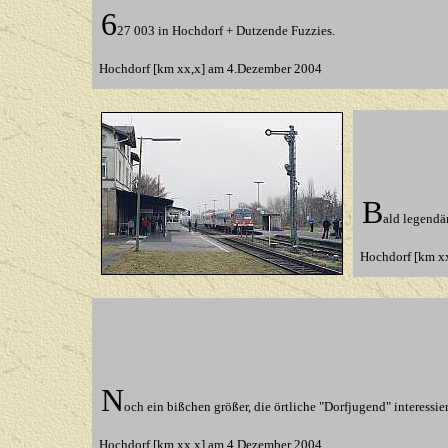
6
27 003 in Hochdorf + Dutzende Fuzzies.
Hochdorf [km xx,x] am 4.Dezember 2004
B
ald legendä
Hochdorf [km x
N
och ein bißchen größer, die örtliche "Dorfjugend" interessiert
Hochdorf [km xx,x] am 4.Dezember 2004