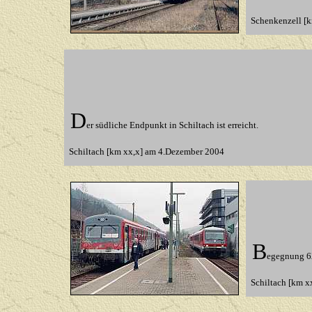
Schenkenzell [k
D
er südliche Endpunkt in Schiltach ist erreicht.
Schiltach [km xx,x] am 4.Dezember 2004
B
egegnung 62
Schiltach [km 