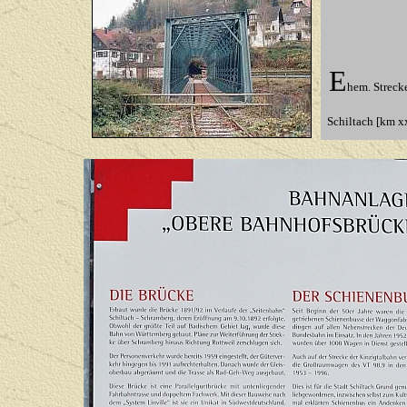
E
hem. Streck
Schiltach [km 