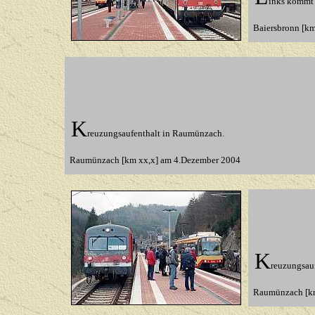
inks kommt 
Baiersbronn [k
K
reuzungsaufenthalt in Raumünzach.
Raumünzach [km xx,x] am 4.Dezember 2004
K
reuzungsau
Raumünzach [km