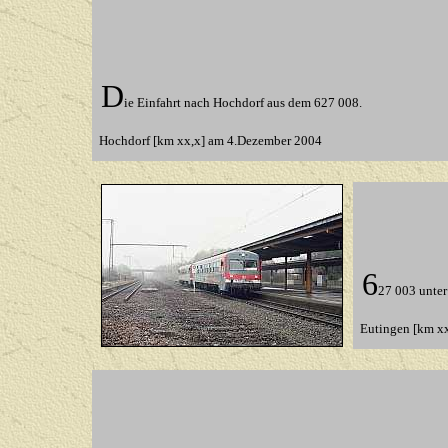
D
ie Einfahrt nach Hochdorf aus dem 627 008.
Hochdorf [km xx,x] am 4.Dezember 2004
6
27 003 unter
Eutingen [km x