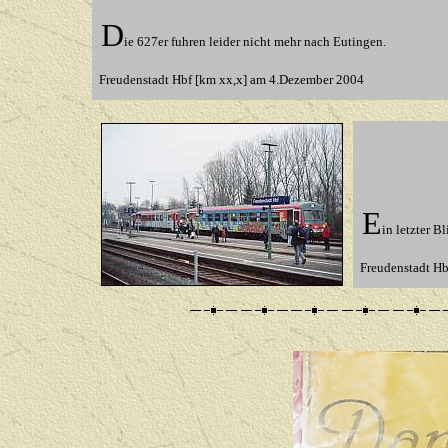
D
ie 627er fuhren leider nicht mehr nach Eutingen.
Freudenstadt Hbf [km xx,x] am 4.Dezember 2004
E
in letzter Bl
Freudenstadt H