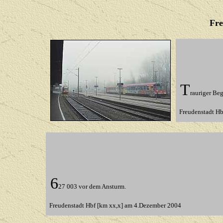
Fre
T
rauriger Be
Freudenstadt H
6
27 003 vor dem Ansturm.
Freudenstadt Hbf [km xx,x] am 4.Dezember 2004