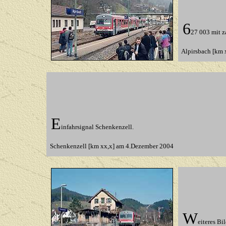
6
27 003 mit z
Alpirsbach [km 
E
infahrsignal Schenkenzell.
Schenkenzell [km xx,x] am 4.Dezember 2004
W
eiteres Bi