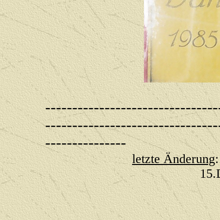
--------------------------------
--------------------------------
---------------
letzte Änderung
1