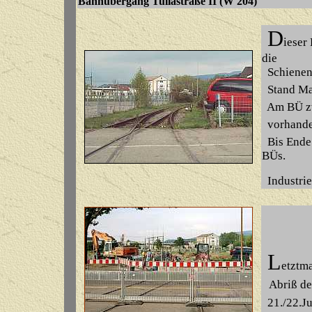
Bahnübergang Tullastra
D
ieser
die
Schienen 
Stand Mai
Am BÜ zw
vorhande
Bis Ende 
BÜs.
Industrie
L
etztm
Abriß de
21./22.Ju