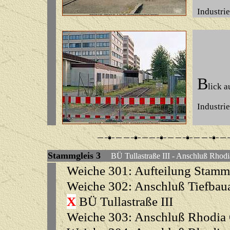
Industrie
B
lick 
Industrie
Stammgleis
3
BÜ Tullastraße III - Anschluß Rh
Weiche 301: Aufteilung Stammg
Weiche 302: Anschluß Tiefba
X
BÜ Tullastraße III
Weiche 303: Anschluß Rhodia 