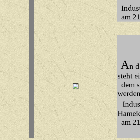
Indust
am 21.
A
n d
steht e
dem so
werden
Indus
Hamei
am 21.