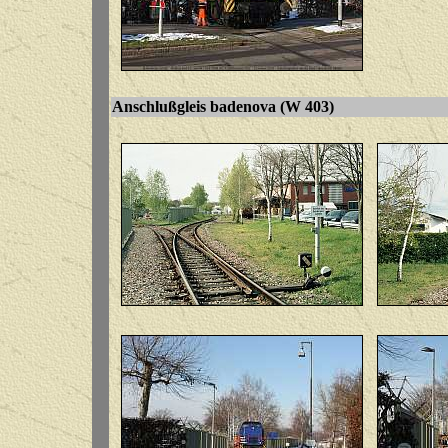
Anschlußgleis badenova
(W 403)