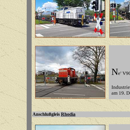
N
e' V9
Industrie
am 19. D
Anschlußgleis
Rhodia