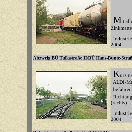
M
it a
Zinkmatte
Industrie
2004
Abzweig BÜ Tullastraße II/BÜ Hans-Bunte-Straße
K
urz n
ALDI-Mark
befahrene
Richtung 
(rechts).
Industrie
2004