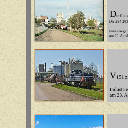
D
ie Glei
Die 294 283 
Industriegeb
am 20. Apri
V
151 z
Industrie
am 23. Ap