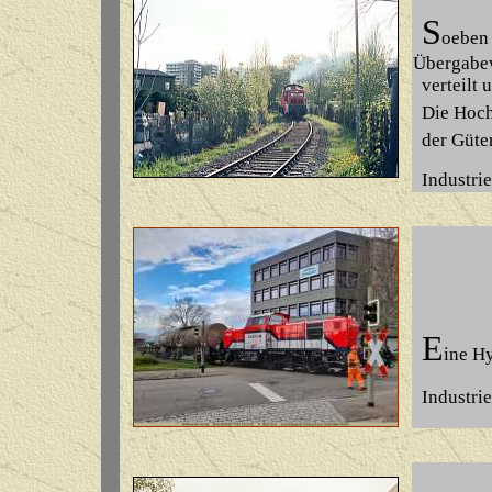
S
o
eben
Übergabe
verteilt 
Die Hochh
der Güte
Industrie
E
ine H
Industrie