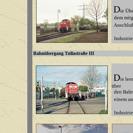
D
ie
Übe
dem mitg
Anschluß 
Industrie
Bahnübergang Tullast
D
ie le
über
den Bahnü
einem and
Industrie