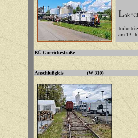
L
ok "C
Industrie
am 13. J
BÜ Guerickestraße
Anschlußgleis (W 310)