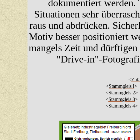
dokumentiert werden. 
Situationen sehr überrasch
raus und abdrücken. Sicherl
Motiv besser positioniert 
mangels Zeit und dürftigen
"Drive-in"-Fotograf
<
Zufa
<
Stammgleis I
>
<
Stammgleis 2
>
<
Stammgleis 3
>
<
Stammgleis 4
>