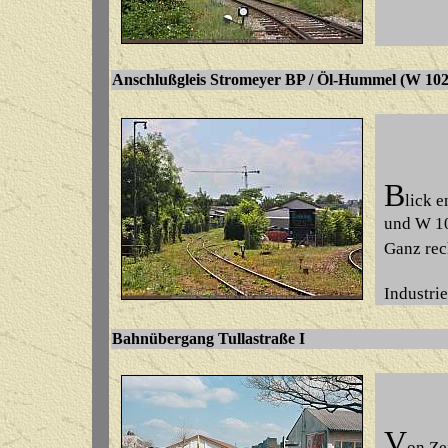
Anschlußgleis Stromeyer BP / Öl-Hummel
B
lick 
und W 103
Ganz rech
Industrie
Bahnübergang Tullastraße I
V
on Ze