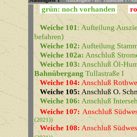
Stammgleis
1
Ausziehgleis - BÜ Tullastraße I - An
grün: noch vorhanden
ro
Weiche 101
: Aufteilung Auszi
befahren)
Weiche 102:
Aufteilung Stammg
Weiche 102a:
Anschluß Strom
Weiche 103:
Anschluß Öl-Hu
Bahnübergang
Tullastraße I
Weiche 104:
Anschluß Rothwei
Weiche 105:
Anschluß O. Sch
Weiche 106:
Anschluß Interseh
Weiche 107:
Anschluß Südwest
(2021))
Weiche 108:
Anschluß Südwest