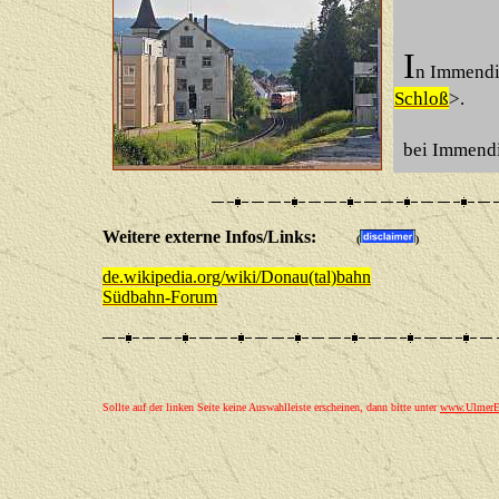
I
n Immendi
Schloß
>.
bei Immendi
Weitere externe Infos/Links:
(
)
de.wikipedia.org/wiki/Donau(tal)bahn
Südbahn-Forum
Sollte auf der linken Seite keine Auswahlleiste erscheinen, dann bitte unter
www.UlmerEi