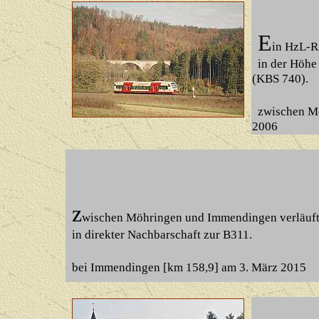
E
in HzL-R
in der Höhe 
(KBS 740).
zwischen Mö
2006
z
wischen Möhringen und Immendingen verläuft d
in direkter Nachbarschaft zur B311.
bei Immendingen
[km 158,9] am 3. März 2015