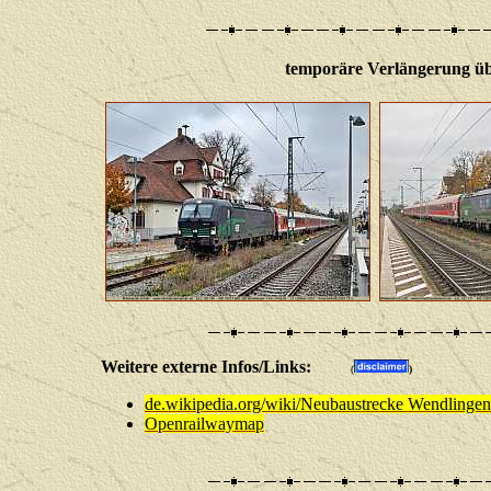
temporäre Verlängerung ü
Weitere externe Infos/Links:
(
)
de.wikipedia.org/wiki/Neubaustrecke Wendlingen
Openrailwaymap