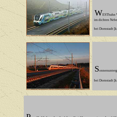
W
ESTbahn W
im dichten Nebel
bei Dornstadt [
S
onnenunterg
bei Dornstadt [k
P