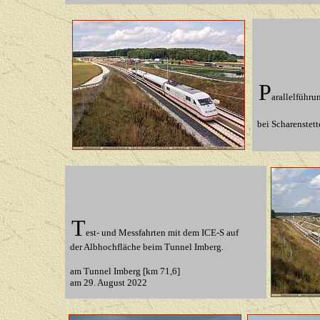
P
arallelführ
bei Scharenstett
T
est- und Messfahrten mit dem ICE-S auf
der Albhochfläche beim Tunnel Imberg.
am Tunnel Imberg [km 71,6]
am 29. August 2022