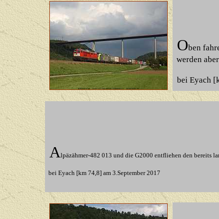
O
ben fahr
werden aber 
bei Eyach [
A
lpäzähmer-482 013 und die G2000 entfliehen den bereits la
bei Eyach [km 74,8] am 3.September 2017