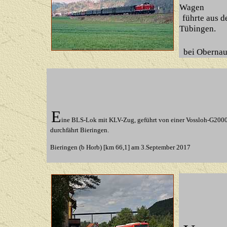
Wagen
führte aus 
Tübingen.
bei Obernau
E
ine BLS-Lok mit KLV-Zug, geführt von einer Vossloh-G200
durchfährt Bieringen.
Bieringen (b Horb) [km 66,1] am 3.September 2017