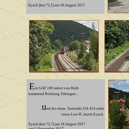
Eyach [km 72,5] am 18.August 2017
E
in GAF 100 rattert von Horb
kommend Richtung Tübingen...
u
...
nd die ehem. Touristik-218 414 zieht
einen Leer-IC durch Eyach.
Eyach [km 72,7] am 18.August 2017
und 3.September 2017