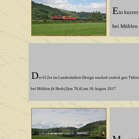
E
in kurze
bei Mühlen 
D
er 612er im Landesfarben-Design wackelt zurück gen Tübin
bei Mühlen (b Horb) [km 78,4] am 18.August 2017