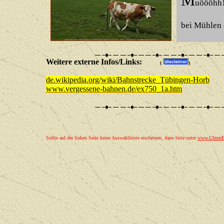
M
uöööhh
bei Mühlen 
Weitere externe Infos/Links:
(
)
de.wikipedia.org/wiki/Bahnstrecke_Tübingen-Horb
www.vergessene-bahnen.de/ex750_1a.htm
Sollte auf der linken Seite keine Auswahlleiste erscheinen, dann bitte unter
www.UlmerEi