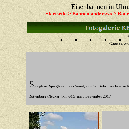
Eisenbahnen in Ul
Startseite
>
Bahnen anderswo
> Bade
S
<Zum Vergrös
S
pieglein, Spieglein an der Wand, sitzt 'ne Bohrrmaschine in R
Rottenburg (Neckar) [km 60,5] am 3.September 2017