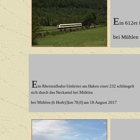
E
in 612er
bei Mühlen 
E
in Rheintalbahn-Umleiter am Haken einer 232 schlängelt
sich durch das Neckartal bei Mühlen.
bei Mühlen (b Horb) [km 78,0] am 18.August 2017