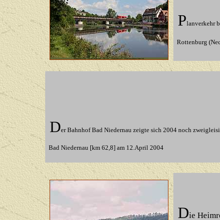
P
lanverkehr b
Rottenburg (Nec
D
er Bahnhof Bad Niedernau zeigte sich 2004 noch zweigleisi
Bad Niedernau [km 62,8] am 12.April 2004
D
ie Heimr