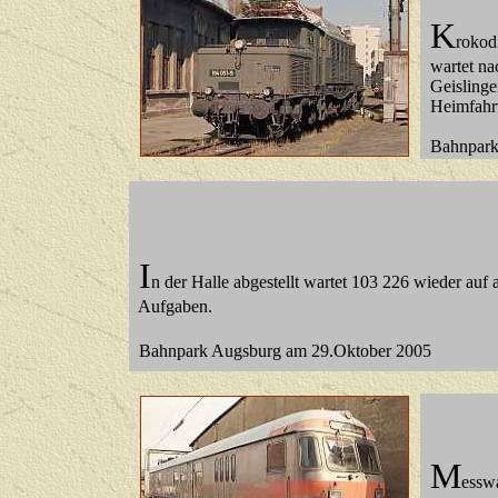
K
rokod
wartet na
Geislinge
Heimfahrt
Bahnpark
I
n der Halle abgestellt wartet 103 226 wieder auf 
Aufgaben.
Bahnpark Augsburg am 29.Oktober 2005
M
essw