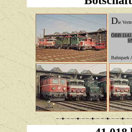
Botschaf
D
ie Vert
ÖBB 1141
S
Bahnpark A