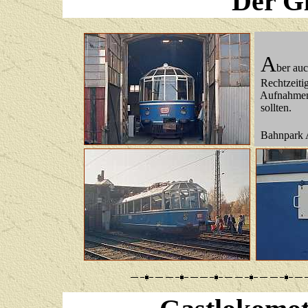
Der G
A
ber auc
Rechtzeitig
Aufnahmen 
sollten.
Bahnpark A