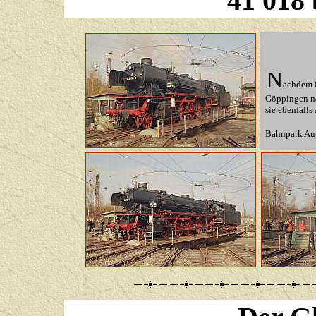
41 018 
N
achdem 
Göppingen n
sie
ebenfalls 
Bahnpark Au