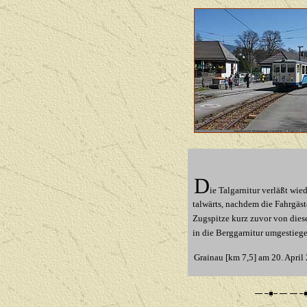
D
ie Talgarnitur verläßt wie
talwärts, nachdem die Fahrgäs
Zugspitze kurz zuvor von diese
in die Berggarnitur umgestiege
Grainau [km 7,5]
am 20. April