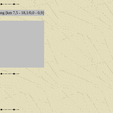
ng [km 7,5 - 18,1/0,0 - 0,9]