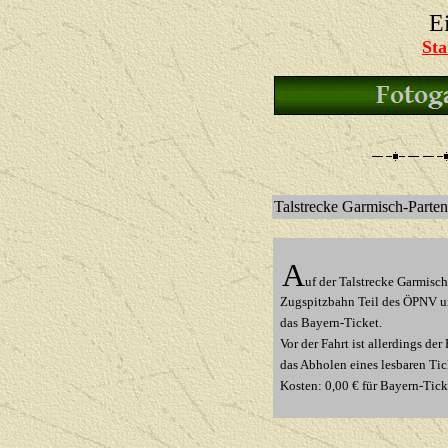
E
Sta
Talstrecke Garmisch-Parten
A
uf der Talstrecke Garmisch 
Zugspitzbahn Teil des ÖPNV un
das Bayern-Ticket.
Vor der Fahrt ist allerdings der
das Abholen eines lesbaren Tic
Kosten: 0,00 € für Bayern-Tick