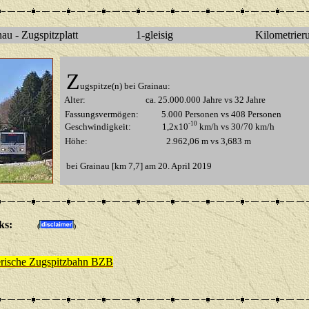
au - Zugspitzplatt
1-gleisig
Kilometrieru
Z
ugspitze(n) bei Grainau:
Alter: ca. 25.000.000 Jahre vs 32 Jahre
Fassungsvermögen: 5.000 Personen vs 408 Personen
-10
Geschwindigkeit: 1,2x10
km/h vs 30/70 km/h
Höhe: 2.962,06 m vs 3,683 m
bei Grainau [km 7,7]
am 20. April 2019
ks:
(
)
erische Zugspitzbahn BZB