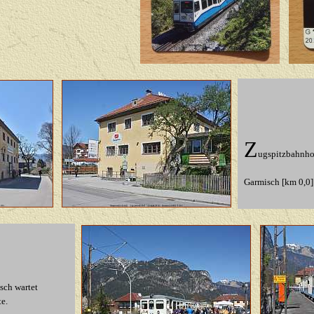
Z
ugspitzbahnho
Garmisch [km 0,0
sch wartet
te.