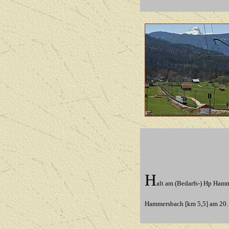
H
alt am (Bedarfs-) Hp Ham
Hammersbach [km 5,5]
am 20.