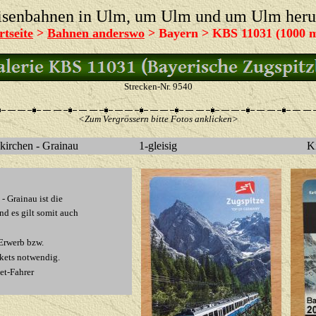
isenbahnen in Ulm, um Ulm und um Ulm her
rtseite
>
Bahnen anderswo
> Bayern > KBS
11031 (1000 
Strecken-Nr. 9540
<Zum Vergrössern bitte Fotos anklicken>
kirchen - Grainau
1-gleisig
Ki
- Grainau ist die
d es gilt somit auch
 Erwerb bzw.
kets notwendig.
et-Fahrer