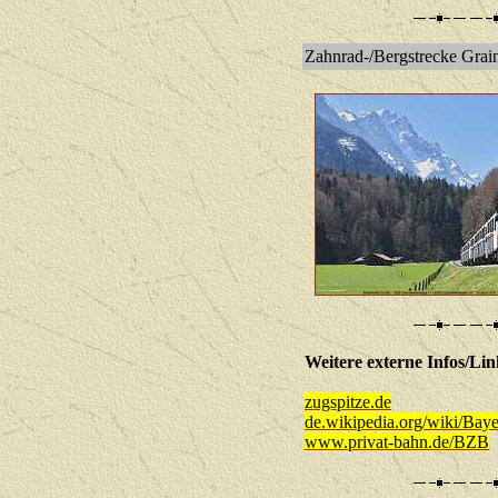
Zahnrad-/Bergstrecke Grain
Weitere externe Infos/Lin
zugspitze.de
de.wikipedia.org/wiki/Bay
www.privat-bahn.de/BZB