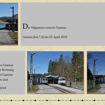
D
ie Talgarnitur erreicht Grainau.
Grainau [km 7,4]
am 20. April 2019
der Grainau
te Richtung
r Garnitur
n sind.
 2019