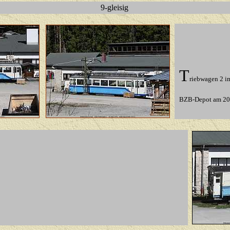
9-gleisig
T
riebwagen 2 i
BZB-Depot
am 20