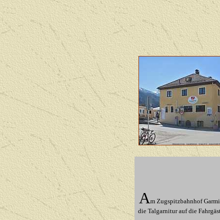
A
m Zugspitzbahnhof Garmi
die Talgarnitur auf die Fahrgäs