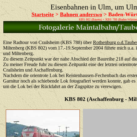
Eisenbahnen in Ulm, um Ul
Startseite
>
Bahnen anderswo
>
Baden-Würt
KBS 802 (Bayern) + KBS 788 (Baden-Württem
Eine Radtour von Crailsheim (KBS 788) über
Rothenburg o.d.Taube
Miltenberg (KBS 802) vom 17.-19.September 2004 führte mich u.a. 
und Miltenberg.
Zu diesem Zeitpunkt war der nahe Abschied der Baureihe 218 auf die
Zu meiner Freude fuhr zu diesem Zeitpunkt eine der letzten orientro
Crailsheim und Aschaffenburg.
Nachdem die orientrote Lok bei Reistenhausen-Fechenbach das erst
Garnitur noch als schiebende Lok fotografiert werden konnte, gab es i
um die Lok bei der Rückfahrt an der Zugspitze zu verewigen.
KBS 802 (Aschaffenburg - Mil