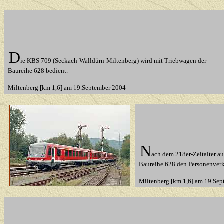
D
ie KBS 709 (Seckach-Walldürn-Miltenberg) wird mit Triebwagen der
Baureihe 628 bedient.
Miltenberg [km 1,6] am 19.September 2004
N
ach dem 218er-Zeitalter au
Baureihe 628 den Personenver
Miltenberg [km 1,6] am 19.Sep