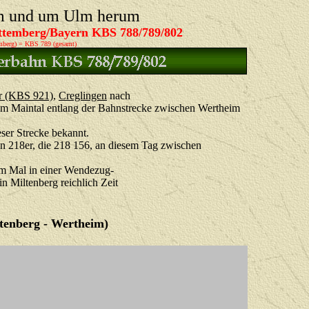
m und um Ulm herum
temberg/
Bayern KBS
788/789/802
berg) = KBS 789 (gesamt)
r (KBS 921)
,
Creglingen
nach
im Maintal entlang der Bahnstrecke zwischen Wertheim
ser Strecke bekannt.
ten 218er, die 218 156, an diesem Tag zwischen
em Mal in einer Wendezug-
n Miltenberg reichlich Zeit
tenberg - Wertheim)