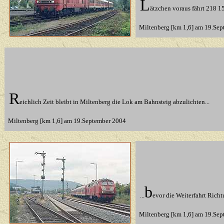
L
ätzchen voraus fährt 218 1
Miltenberg [km 1,6] am 19.Sep
R
eichlich Zeit bleibt in Miltenberg die Lok am Bahnsteig abzulichten...
Miltenberg [km 1,6] am 19.September 2004
b
...
evor die Weiterfahrt Rich
Miltenberg [km 1,6] am 19.Sep