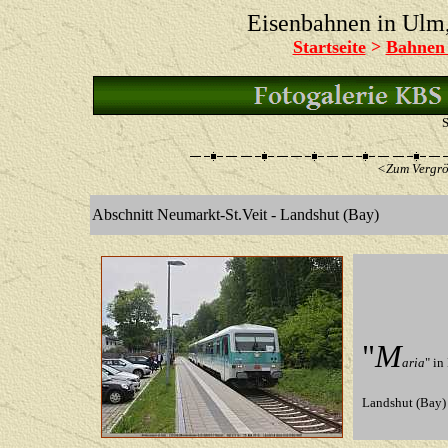
Eisenbahnen in Ul
Startseite
>
Bahnen
S
<Zum Vergrös
Abschnitt Neumarkt-St.Veit - Landshut (Bay)
"
M
aria
" in
Landshut (Bay)