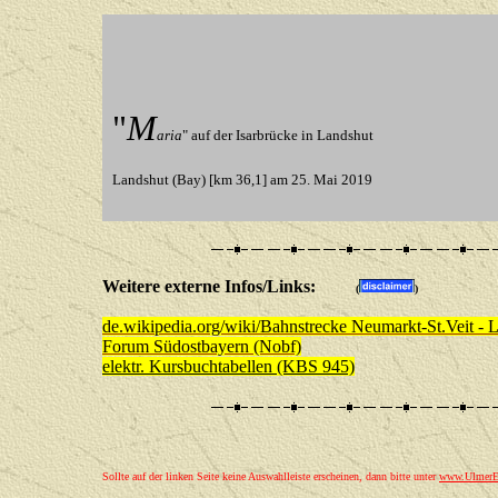
"
M
aria
" auf der Isarbrücke in Landshut
Landshut (Bay) [km 36,1] am 25. Mai 2019
Weitere externe Infos/Links:
(
)
de.wikipedia.org/wiki/Bahnstrecke Neumarkt-St.Veit - 
Forum Südostbayern (Nobf)
elektr. Kursbuchtabellen (KBS 945)
Sollte auf der linken Seite keine Auswahlleiste erscheinen, dann bitte unter
www.UlmerEi