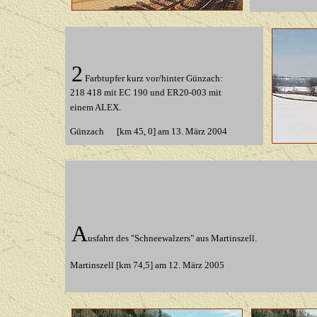
2
Farbtupfer kurz vor/hinter Günzach:
218 418 mit EC 190 und ER20-003 mit
einem ALEX.
Günzach [km 45, 0] am 13. März 2004
A
usfahrt des "Schneewalzers" aus Martinszell.
Martinszell [km 74,5] am 12. März 2005