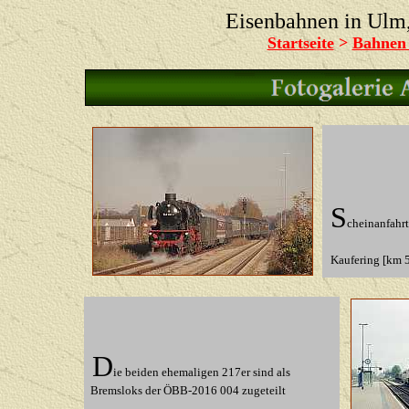
Eisenbahnen in Ul
Startseite
>
Bahnen
S
cheinanfahr
Kaufering [km 
D
ie beiden ehemaligen 217er sind als
Bremsloks der ÖBB-2016 004 zugeteilt