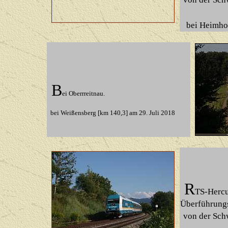
bei Heimho
B
ei Oberrreitnau.
bei Weißensberg
[km 140,3] am 29. Juli 2018
R
TS-Hercu
Überführungs
von der Sch