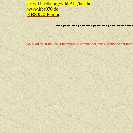
de.wikipedia.org/wiki/Allgäubahn
www.kbs970.de
KBS 970-Forum
Sollte auf der linken Seite keine Auswahlleiste erscheinen, dann bitte unter
www.UlmerEi