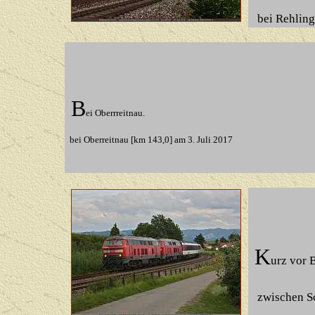
bei Rehlin
B
ei Oberrreitnau.
bei Oberreitnau
[km 143,0] am 3. Juli 2017
K
urz vor 
zwischen S