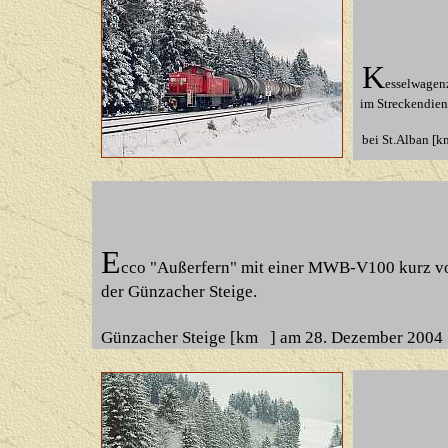
K
esselwagen
im Streckendiens
bei
St
.Alban [k
E
cco "Außerfern" mit einer MWB-V100 kurz vo
der Günzacher Steige.
Günzacher Steige [km ] am 28. Dezember 2004