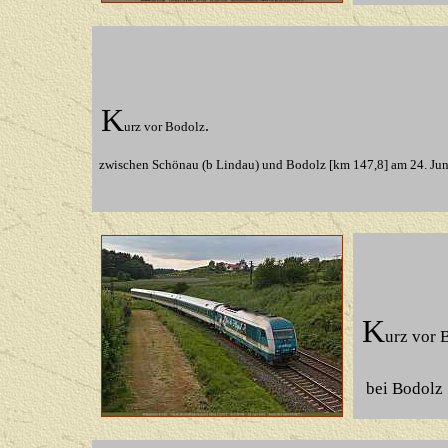
K
.
urz vor Bodolz
zwischen Schönau (b Lindau) und Bodolz [km 147,8] am 24. Ju
K
urz vor 
bei Bodolz