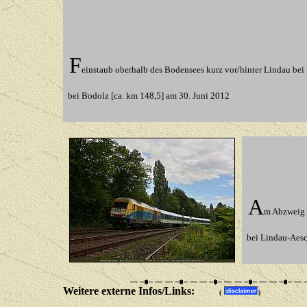
F
einstaub oberhalb des Bodensees kurz vor/hinter Lindau bei
bei Bodolz
[ca. km 148,5] am 30. Juni 2012
A
m Abzweig
bei Lindau-Aes
Weitere externe Infos/Links:
(
)