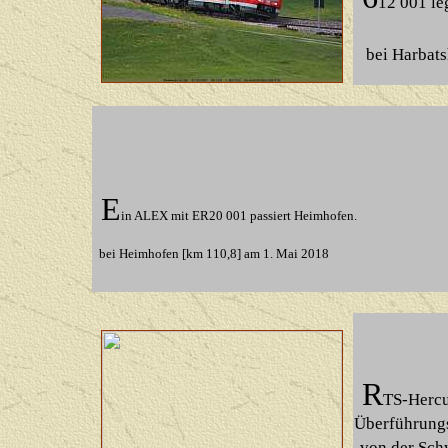
12 001 le
bei Harbat
E
in ALEX mit ER20 001 passiert Heimhofen.
bei Heimhofen [km 110,8] am 1. Mai 2018
R
TS-Hercu
Überführungs
von der Sch