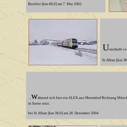
Buchloe [km 68,0] am
7. Mai 2002
U
nterhalb vo
St.Alban [km 3
w
...
ährend sich hier ein ALEX aus Oberstdorf Richtung Münc
in Szene setzt.
bei St.Alban
[km 38,0]
am 28. Dezember 2004