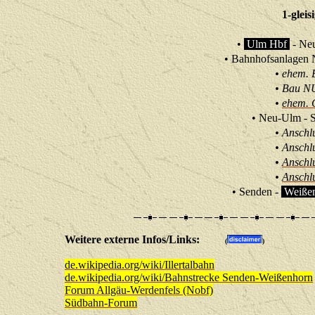
1-gleis
•
Ulm Hbf
- Ne
• Bahnhofsanlagen
•
ehem. 
•
Bau N
•
ehem. 
• Neu-Ulm 
• Anschl
• Anschl
•
Anschl
•
Anschl
• Senden -
Weiße
Weitere externe Infos/Links:
(
)
de.wikipedia.org/wiki/Illertalbahn
de.wikipedia.org/wiki/Bahnstrecke Senden-Weißenhorn
Forum Allgäu-Werdenfels (Nobf)
Südbahn-Forum