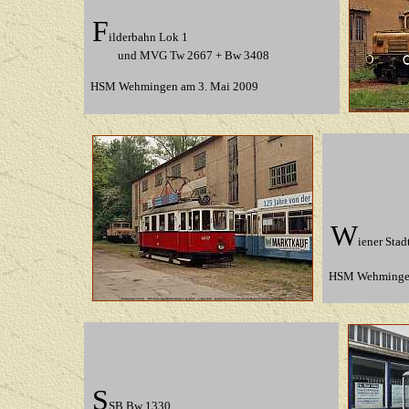
F
ilderbahn Lok 1
und MVG Tw 2667 + Bw 3408
HSM Wehmingen
am 3. Mai 2009
W
iener Sta
HSM Wehming
S
SB Bw 1330