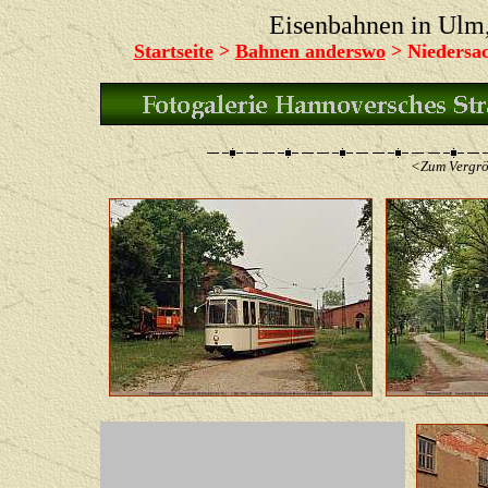
Eisenbahnen in Ul
Startseite
>
Bahnen anderswo
> Niedersa
<Zum Vergrös