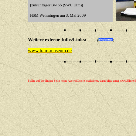
(zukünftiger Bw 65 (SWU Ulm))
HSM Wehmingen
am 3. Mai 2009
Weitere externe Infos/Links:
(
)
www.tram-museum.de
Sollte auf der linken Seite keine Auswahlleiste erscheinen, dann bitte unter
www.UlmerEi