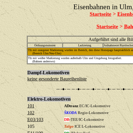
Eisenbahnen in Ul
Startseite
>
Eisenb
Startseite
>
Bah
Aufgeführt sind alle Bi
Ordnungsnummer
Lackierung
Aufnahmeort/Kursbuchst
Tfz mit orangener Markierung wurden im Bereich, den diese Homepage hauptsächlich umf
(Bereich Ulm/Neu-Ulm)
Tfz mit weißer Markierung wurden außerhalb Ulm und Umgebung fotografiert.
(Bahnen anderswo)
Dampf-Lokomotiven
keine gesonderte Baureihenliste
Elektro-Lokomotiven
101
ADtranz
EC/IC-Lokomotive
102
ŠKODA
Regio-Lokomotive
E03/103
DB
-TEE/IC-Lokomotive
105
Talgo
ICE L-Lokomotive