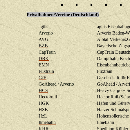
Privatbahnen/Vereine (Deutschland)
agilis
agilis Eisenbahnge
Arverio
Arverio Baden-W
AVG
Albtal-Verkehrs.G
BZB
Bayerische Zugs
CapTrain
CapTrain Deutsc
DBK
Dampfbahn Kocher
EMN
Eisenbahnbetriebe
Flixtrain
Flixtrain
GfE
Gesellschaft für
GoAhead / Arverio
GoAhead / Arver
HCS
Heavy Cargo + Se
Hectorrail
Hector Rail (Sch
HGK
Häfen und Güter
HSB
Harzer Schmalsp
HzL
Hohenzollerisch
Ilmebahn
Ilmebahn
KHR
Spedition Kübler