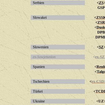
Serbien
<
ZS
GSP
Slowakei
<
ZSS
<
ZSR
<
Dusl
DPB
DPM
Slowenien
<
SZ
ex-Sowjetunion
<
ex-S
Spanien
<
Renf
<
Talg
Tschechien
<
ex-CSD/
Türkei
<
TCD
Ukraine
<UZ