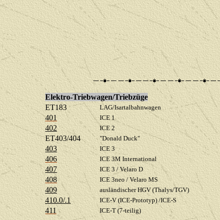
Elektro-Triebwagen/Triebzüge
ET183
LAG/Isartalbahnwagen
401
ICE 1
402
ICE 2
ET403/404
"Donald Duck"
403
ICE 3
406
ICE 3M International
407
ICE 3 / Velaro D
408
ICE 3neo / Velaro MS
409
ausländischer HGV (Thalys/TGV)
410.0/.1
ICE-V (ICE-Prototyp) /ICE-S
411
ICE-T (7-teilig)