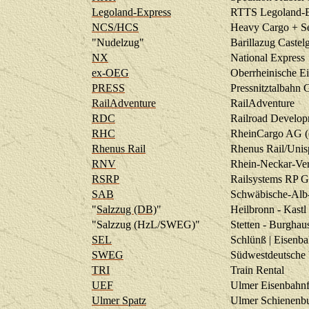
Legoland-Express
RTTS Legoland-E
NCS/HCS
Heavy Cargo + Se
"Nudelzug"
Barillazug Castel
NX
National Express
ex-OEG
Oberrheinische Ei
PRESS
Pressnitztalbah
RailAdventure
RailAdventure
RDC
Railroad Develop
RHC
RheinCargo AG 
Rhenus Rail
Rhenus Rail/Uni
RNV
Rhein-Neckar-V
RSRP
Railsystems RP
SAB
Schwäbische-Alb
"
Salzzug (DB)
"
Heilbronn - Kastl
"
Salzzug (HzL/SWEG)
"
Stetten - Burghau
SEL
Schlünß | Eisenba
SWEG
Südwestdeutsche 
TRI
Train Rental
UEF
Ulmer Eisenbahnf
Ulmer Spatz
Ulmer Schienenb