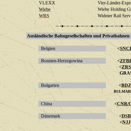
VLEXX
Vier-Länder-Exp
Wiebe
Wiebe Holding 
WRS
Widmer Rail Ser
Ausländische Bahngesellschaften und Privatbahnen
Belgien
<
SNC
Bosnien-Herzegowina
<
ZFB
<
ZRS
GRA
Bulgarien
<
BD
BULMAR
China
<
CNR/
Dänemark
<
DSB
<
NJJ