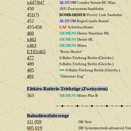
x447/847
ALST
O
M
Coradia Stream HC/Max
450
AVG-Zweisystem-Stadtbahn
451
(?)
BOMBARDIER
Flexity Link Saarbahn
452
ALST
O
M
RegioCitadis Kassel
455/456
CAF
Schönbuchbahn
460
SIEMENS
Desiro Mainline ML
x462
SIEMENS
Desiro HC
x463
SIEMENS
Mireo
ET65/465
"Roter Heuler"
477
S-Bahn-Triebzug Berlin (Gleichs.)
480
S-Bahn-Triebzug Berlin (Gleichs.)
485
DR
-S-Bahn-Triebzug Berlin (Gleichs.)
491
"Gläserner Zug"
Elektro-Batterie-Triebzüge (Zweisystem)
563
SIEMENS
Mireo Plus B
Bahndienstfahrzeuge
111 059
DB Netz
605 019
DB Systemtechnik advanced Tra