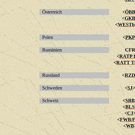
Österreich
<
ÖB
<
GK
<
WESTb
Polen
<
PKP
Rumänien
CF
<
RATP I
<
RATT Ti
Russland
<
RZ
Schweden
<
SJ
Schweiz
<
SBB
<
BLS
<
CJ
<
FWB/
<
WB