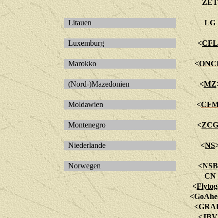
ZET
Litauen
LG
Luxemburg
<
CFL
Marokko
<
ONC
(Nord-)Mazedonien
<
MZ
Moldawien
<
CF
Montenegro
<
ZC
Niederlande
<
NS
Norwegen
<
NSB
CN
<
Flytog
<GoAhe
<GRA
<
JBV