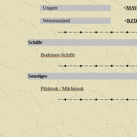
Ungarn
<
MA
Weissrussland
<
BZ
Schiffe
Bodensee-Schiffe
Sonstiges
Pilzkiosk / Milchkiosk