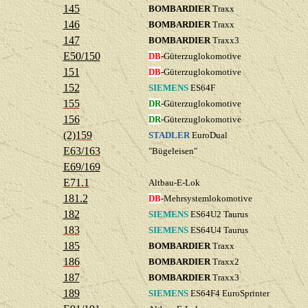
145
BOMBARDIER
Traxx
146
BOMBARDIER
Traxx
147
BOMBARDIER
Traxx3
E50/150
DB
-Güterzuglokomotive
151
DB
-Güterzuglokomotive
152
SIEMENS
ES64F
155
DR
-Güterzuglokomotive
156
DR
-Güterzuglokomotive
(2)159
STADLER
EuroDual
E63/163
"Bügeleisen"
E69/169
E71.1
Altbau-E-Lok
181.2
DB
-Mehrsystemlokomotive
182
SIEMENS
ES64U2 Taurus
183
SIEMENS
ES64U4 Taurus
185
BOMBARDIER
Traxx
186
BOMBARDIER
Traxx2
187
BOMBARDIER
Traxx3
189
SIEMENS
ES64F4 EuroSprinter