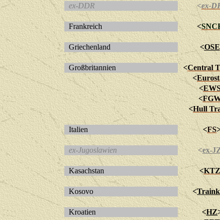
ex-DDR
<
ex-D
Frankreich
<
SNC
Griechenland
<
OSE
Großbritannien
<
Central T
<
Eurost
<
EW
<
FG
<
Hull Tr
Italien
<
FS
ex-Jugoslawien
<
ex-J
Kasachstan
<
KT
Kosovo
<
Traink
Kroatien
<
HZ