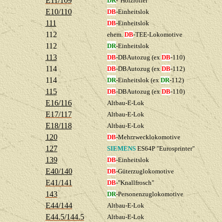
E11/109
DR
-"Holzroller"
E10/110
DB
-Einheitslok
111
DB
-Einheitslok
112
ehem.
DB
-TEE-Lokomotive
112
DR
-Einheitslok
113
DB
-DBAutozug (ex
DB
-110)
114
DB
-DBAutozug (ex
DB
-112)
114
DR
-Einheitslok (ex
DR
-112)
115
DB
-DBAutozug (ex
DB
-110)
E16/116
Altbau-E-Lok
E17/117
Altbau-E-Lok
E18/118
Altbau-E-Lok
120
DB
-Mehrzwecklokomotive
127
SIEMENS
ES64P "Eurosprinter"
139
DB
-Einheitslok
E40/140
DB
-Güterzuglokomotive
E41/141
DB
-
"Knallfrosch"
143
DR
-Personenzuglokomotive
E44/144
Altbau-E-Lok
E44.5/144.5
Altbau-E-Lok