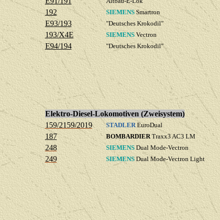
E91/191
Altbau-E-Lok
192
SIEMENS
Smartron
E93/193
"Deutsches Krokodil"
193/X4E
SIEMENS
Vectron
E94/194
"Deutsches Krokodil"
Elektro-Diesel-Lokomotiven (Zweisystem)
159/2159/2019
STADLER
EuroDual
187
BOMBARDIER
Traxx3 AC3 LM
248
SIEMENS
Dual Mode-Vectron
249
SIEMENS
Dual Mode-Vectron Light