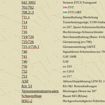
642 3002
Siemens ETCS-Trainguard
701/702
DB
-TVT
708.2/.3
DR
-TVT/-ORT
711.1
Instandhaltung Oberleitung
714
Tunnelrettungszüge, V100-Umba
715
ex-267, Speno-Schienenschleifz
716
Hochleistungs-Schneeschleuder
719/720
Netz-Instandhaltung (Basis: 614)
725/726
Gleismesszug (ex-798)
725.1/726.1
Gleismesstriebzug GMTZ
740
Signaldienst-Schienenbus (ex-79
741
GAF 100R
746
GAF
750
ex-103
752
ex-120.0
753
ex-217
ASF
Akkuschleppfahrzeug LEW EL 1
Klv 53
Klv/Skl Rottenkraftwagen
Versorgungssteuerwagen
Messwagen Dienst mz 307
Schneepflüge
Bauart 845 (Klima)
HSG-2
Hochgeschwindigkeits-Schleifzu