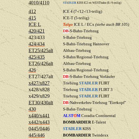
4010/4110
STADLER
KISS IC2 ex-WESTbahn (6-/4-teilig)
412
ICE 4 (7-/12-/13-teilig)
415
ICE-T (5-teilig)
ICE L
Talgo
ICE L / ECx
(siehe auch BR 105)
420/421
DB
-S-Bahn-Triebzug
423/433
S-Bahn-Triebzug
424/434
S-Bahn-Triebzug Hannover
ET25/425alt
Altbau-Triebzug
425/435
S-Bahn/Regional-Triebzug
ET26/426alt
Altbau-Triebzug
426
S-Bahn/Regional-Triebzug
ET27/427alt
DB
-S-Bahn-Triebzug Vorläufer
x427/x827
Triebzug
STADLER
FLIRT
x428/x828
Triebzug
STADLER
FLIRT 3
x429/x829
Triebzug
STADLER
FLIRT
ET30/430alt
DB
-Nahverkehrs-Triebzug "Eierkopf"
430
S-Bahn-Triebzug
x440/x441
ALST
O
M
Coradia Continental
x442/x443
BOMBARDIER
E-Talent
0445/0446
STADLER
KISS
445/446
BOMBARDIER
Twindexx