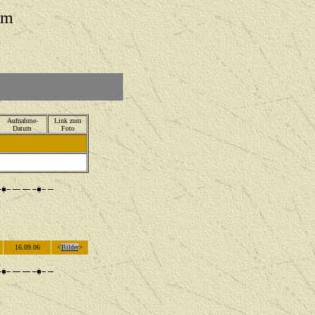
um
Aufnahme-
Link zum
Datum
Foto
16.09.06
<
Bilder
>