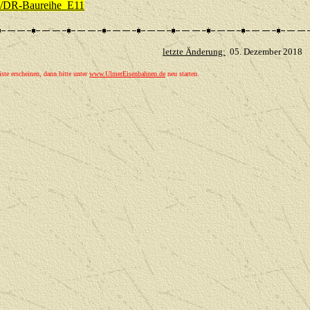
iki/DR-Baureihe_E11
letzte Änderung:
05. Dezember 2018
©
iste erscheinen, dann bitte unter
www.UlmerEisenbahnen.de
neu starten.