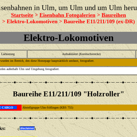
isenbahnen in Ulm, um Ulm und um Ulm her
Startseite
>
Eisenbahn Fotogalerien
>
Baureihen
> Elektro-Lokomotiven > Baureihe E11/211/109 (ex-DR)
Elektro-Lokomotiven
Lackierung
Aufnahmeort (Kursbuchstrecke)
wurden im Bereich, den diese Homepage hauptsächlich umfasst, fotografiert.
urden außerhalb Ulm und Umgebung fotografiert.
Baureihe E11/211/109 "Holzroller"
 CARGO
Abstellgruppe Ulm-Söflingen (KBS 755)
/Links:
(
)