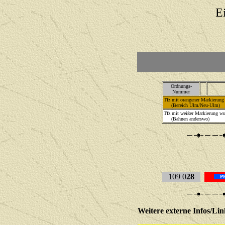
E
Ordnungs-
Nummer
Tfz mit orangener Markierung 
(Bereich Ulm/Neu-Ulm)
Tfz mit weißer Markierung w
(Bahnen anderswo)
109 0
28
PE
Weitere externe Infos