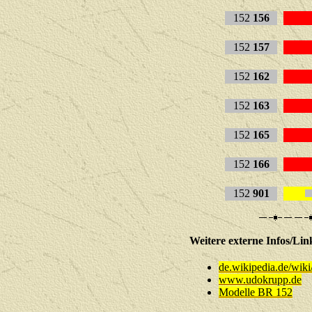
152
156
152
157
152
162
152
163
152
165
152
166
152
901
D
Weitere externe Infos
de.wikipedia.de/wik
www.udokrupp.de
Modelle BR 152