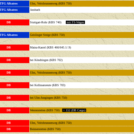
TFG Albatros
Ulm, Veitsbrunnenweg (KBS 750)
TFG Albatros
Ansbach
DB
Stuttgart-Rohr (KBS 740)
mit FS-Wagen
TFG Albatros
Geislinger Steige (KBS 750)
DB
Mainz-Kastel (KBS 466/645.1/.9)
DB
bei Köndringen (KBS 702)
DB
Ulm, Veitsbrunnenweg (KBS 750)
DB
bei Kollmarsreute (KBS 703)
DB
bei Ulm-Jungingen (KBS 750)
DB
Westerstetten (KBS 750)
+ 152 (DB Cargo)
DB
Ulm, Veitsbrunnenweg (KBS 750)
DB
Beimerstetten (KBS 750)