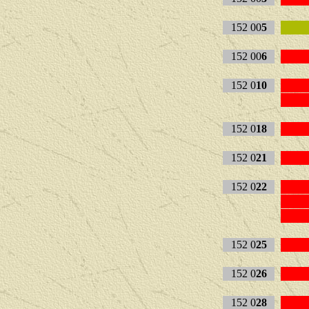
152 00
5
152 00
6
152 0
10
152 0
18
152 0
21
152 0
22
152 0
25
152 0
26
152 0
28