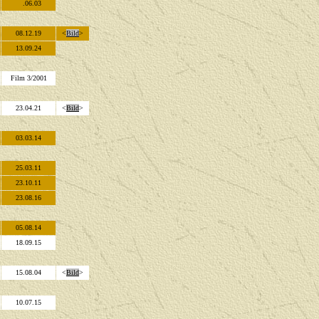
.06.03
08.12.19
<
Bild
>
13.09.24
Film 3/2001
23.04.21
<
Bild
>
03.03.14
25.03.11
23.10.11
23.08.16
05.08.14
18.09.15
15.08.04
<
Bild
>
10.07.15