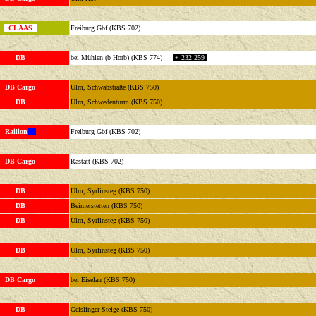
CLAAS
Freiburg Gbf (KBS 702)
DB
bei Mühlen (b Horb) (KBS 774)
+ 232 259
DB Cargo
Ulm, Schwabstraße (KBS 750)
DB
Ulm, Schwedenturm (KBS 750)
Railion
Freiburg Gbf (KBS 702)
DB Cargo
Rastatt (KBS 702)
DB
Ulm, Syrlinsteg (KBS 750)
DB
Beimerstetten (KBS 750)
DB
Ulm, Syrlinsteg (KBS 750)
DB
Ulm, Syrlinsteg (KBS 750)
DB Cargo
bei Eiselau (KBS 750)
DB
Geislinger Steige (KBS 750)