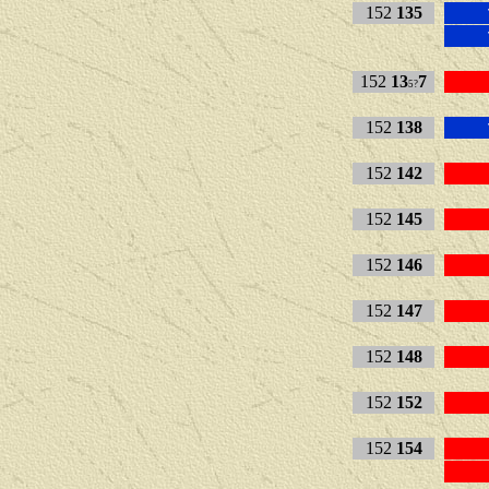
152
135
152
13
7
5?
152
138
152
142
152
145
152
146
152
147
152
148
152
152
152
154