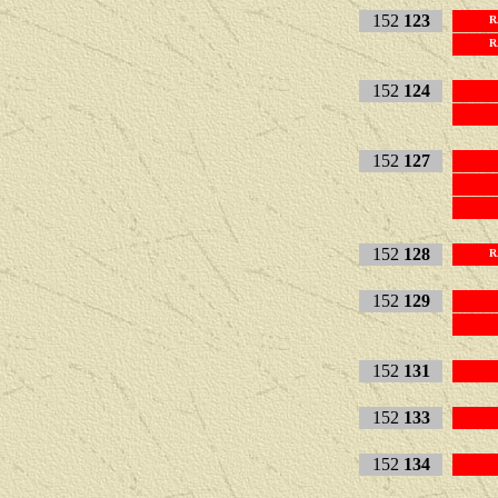
152
123
R
R
152
124
152
127
152
128
R
152
129
152
131
152
133
152
134