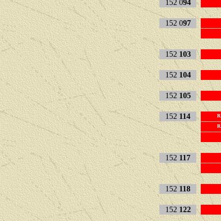
152 0
94
152 0
97
152
103
152
104
152
105
152
114
R
R
152
117
152
118
152
122