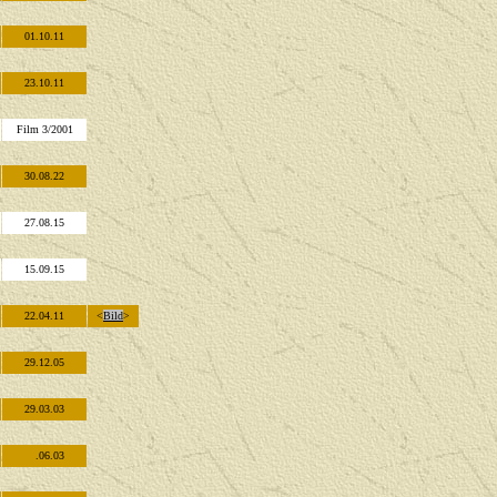
01.10.11
23.10.11
Film 3/2001
30.08.22
27.08.15
15.09.15
22.04.11
<
Bild
>
29.12.05
29.03.03
.06.03