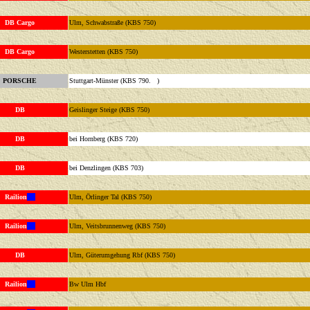
DB Cargo
Ulm, Schwabstraße (KBS 750)
DB Cargo
Westerstetten (KBS 750)
PORSCHE
Stuttgart-Münster (KBS 790. )
DB
Geislinger Steige (KBS 750)
DB
bei Hornberg (KBS 720)
DB
bei Denzlingen (KBS 703)
Railion
Ulm, Örlinger Tal (KBS 750)
Railion
Ulm, Veitsbrunnenweg (KBS 750)
DB
Ulm, Güterumgehung Rbf (KBS 750)
Railion
Bw Ulm Hbf