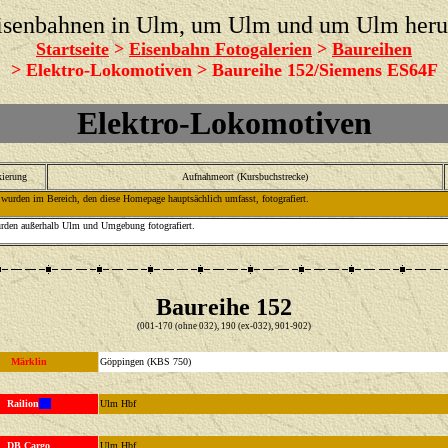
isenbahnen in Ulm, um Ulm und um Ulm her
Startseite
>
Eisenbahn Fotogalerien
>
Baureihen
> Elektro-Lokomotiven > Baureihe 152/Siemens ES64F
Elektro-Lokomotiven
kierung
Aufnahmeort (Kursbuchstrecke)
wurden im Bereich, den diese Homepage hauptsächlich umfasst, fotografiert.
rden außerhalb Ulm und Umgebung fotografiert.
Baureihe 152
(001-170 (ohne 032), 190 (ex-032), 901-902)
Märklin
Göppingen (KBS 750)
Railion
Ulm Hbf
DB Cargo
Ulm Hbf