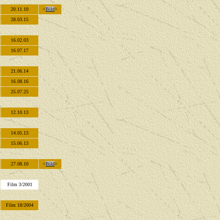
20.11.10
<
Bild
>
28.03.15
16.02.03
16.07.17
21.06.14
16.08.16
25.07.25
12.10.13
14.05.13
15.06.13
27.08.10
<
Bild
>
Film 3/2001
Film 18/2004