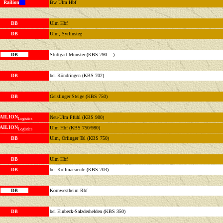
Railion
Bw Ulm Hbf
DB
Ulm Hbf
DB
Ulm, Syrlinsteg
DB
Stuttgart-Münster (KBS 790. )
DB
bei Köndringen (KBS 702)
DB
Geislinger Steige (KBS 750)
AILION
Neu-Ulm Pfuhl (KBS 980)
Logistics
AILION
Ulm Hbf (KBS 750/980)
Logistics
DB
Ulm, Örlinger Tal (KBS 750)
DB
Ulm Hbf
DB
bei Kollmarsreute (KBS 703)
DB
Kornwestheim Rbf
DB
bei Einbeck-Salzderhelden (KBS 350)