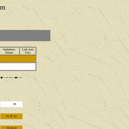
um
Aufnahme-
Link zum
Datum
Foto
. .99
01.07.11
28.03.02