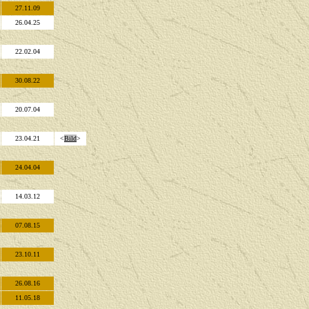
27.11.09
26.04.25
22.02.04
30.08.22
20.07.04
23.04.21
<
Bild
>
24.04.04
14.03.12
07.08.15
23.10.11
26.08.16
11.05.18