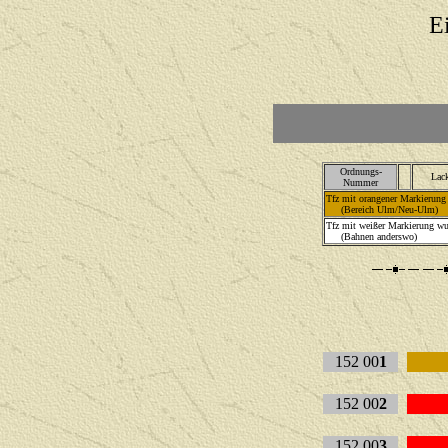
E
Ordnungs-
Lac
Nummer
Tfz mit orangener Markierung 
(Bereich Ulm/Neu-Ulm)
Tfz mit weißer Markierung wu
(Bahnen anderswo)
152 00
1
152 00
2
152 00
3