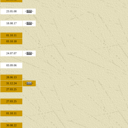
23.05.08
<
Bild
>
18.08.17
<
Bild
>
01.10.11
03.10.18
24.07.07
<
Bild
>
03.09.06
28.06.13
31.12.24
<
Bild
>
27.03.25
27.03.25
01.10.11
30.08.22