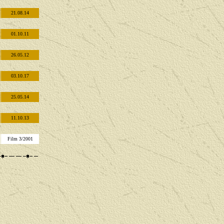
21.08.14
01.10.11
26.05.12
03.10.17
25.05.14
11.10.13
Film 3/2001