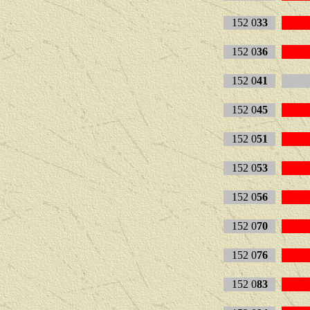
152 0
33
152 0
36
152 0
41
152 0
45
152 0
51
152 0
53
152 0
56
152 0
70
152 0
76
152 0
83