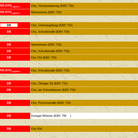
AILION
Ulm, Veitsbrunnenweg (KBS 750)
Logistics
AILION
Westerstetten (KBS 750)
Logistics
DB
Ulm, Güterumgehung (KBS 750)
DB
Ulm, Schwabstraße (KBS 750)
DB
Westerstetten (KBS 750)
DB
Ulm, Schwabstraße (KBS 750)
DB
Ulm Ubf (KBS 750)
AILION
Ulm, Schwabstraße (KBS 750)
Logistics
DB
Ulm, Örlinger Tal (KBS 750)
DB
Ulm, am Schwedenturm (KBS 750)
DB
Ulm, Prittwitzstraße (KBS 750)
DB
Stuttgart-Münster (KBS 790. )
DB
Ulm Rbf