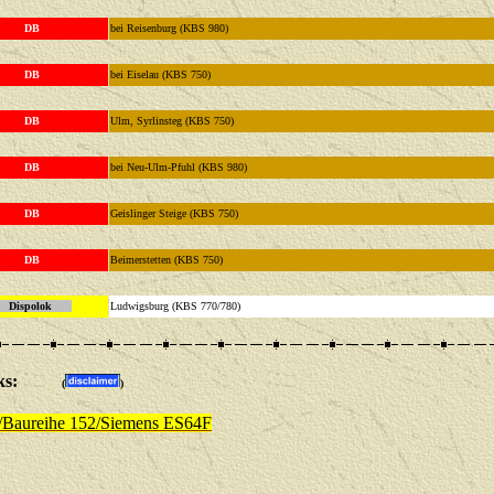
DB
bei Reisenburg (KBS 980)
DB
bei Eiselau (KBS 750)
DB
Ulm, Syrlinsteg (KBS 750)
DB
bei Neu-Ulm-Pfuhl (KBS 980)
DB
Geislinger Steige (KBS 750)
DB
Beimerstetten (KBS 750)
ispolok
Ludwigsburg (KBS 770/780)
/Links:
(
)
i/Baureihe 152/Siemens ES64F