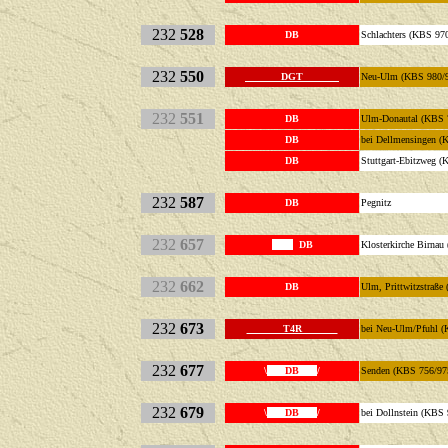
232
528
DB
Schlachters (KBS 97
232
550
DGT
Neu-Ulm (KBS 980/
232
551
DB
Ulm-Donautal (KB
DB
bei Dellmensingen
DB
Stuttgart-Ebitzweg 
232
587
DB
Pegnitz
232
657
DB
Klosterkirche Birna
232
662
DB
Ulm, Prittwitzstr
232
673
T4R
bei Neu-Ulm/Pfuhl 
232
677
\
DB
/
Senden (KBS 756/97
232
679
\
DB
/
bei Dollnstein (KBS 