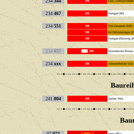
234
344
DB
Ulm, Ludwig-Erhar
234
467
DB
Stuttgart 
234
551
DB
Ulm-Donautal (KB
DB
bei Dellmensingen
DB
Stuttgart-Ebitzweg 
234
657
DB
Klosterkirche Birna
234
xxx
DB
Adenauerbrücke Ulm
Baureih
241
804
DB
Aachen We
Bau
07
073
/// BDZ \\\
Varna (BG)