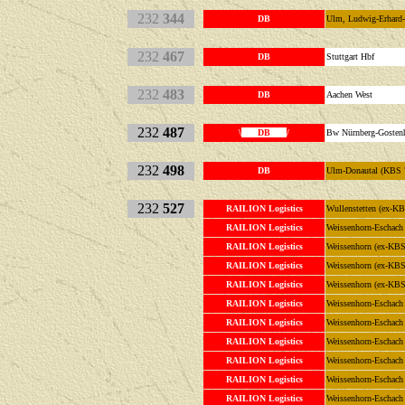
232
344
DB
Ulm, Ludwig-Erhar
232
467
DB
Stuttgart 
232
483
DB
Aachen We
232
487
\
DB
/
Bw Nürnberg-Gosten
232
498
DB
Ulm-Donautal (KBS 
232
527
RAILION Logistics
Wullenstetten (ex-K
RAILION Logistics
Weissenhorn-Eschach
RAILION Logistics
Weissenhorn (ex-KBS
RAILION Logistics
Weissenhorn (ex-KBS
RAILION Logistics
Weissenhorn (ex-KBS
RAILION Logistics
Weissenhorn-Eschach
RAILION Logistics
Weissenhorn-Eschach
RAILION Logistics
Weissenhorn-Eschach
RAILION Logistics
Weissenhorn-Eschach
RAILION Logistics
Weissenhorn-Eschach
RAILION Logistics
Weissenhorn-Eschach