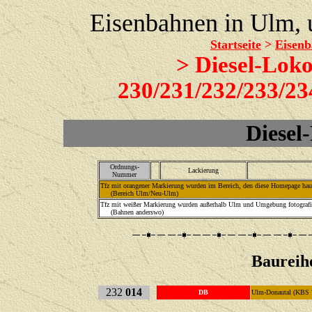
Eisenbahnen in Ulm,
Startseite
>
Eisenb
> Diesel-Lok
230/231/232/233/2
Diesel
Ordnungs-
Lackierung
Nummer
Tfz mit orangener Markierung wurden im Bereich, den diese Homepage haupt
(Bereich Ulm/Neu-Ulm)
Tfz mit weißer Markierung wurden außerhalb Ulm und Umgebung fotografie
(Bahnen anderswo)
Baureih
232
014
DB
Ulm-Donautal (KBS 