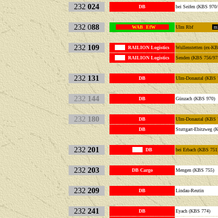
232
024
DB
bei Seifen (KBS 970
232 0
88
WAB EfW
Ulm Rbf
mi
232
109
RAILION Logistics
Wullenstet
RAILION Logistics
Senden (KBS 756/97
232
131
DB
Ulm-Donautal (KBS 
232
144
DB
Günzach (KBS 9
232
180
DB
Ulm-Donautal (KB
DB
Stuttgart-Ebitzweg 
232
201
DB
bei Erbach (KBS 751
232
203
DB Cargo
Mengen (KBS 755)
232
209
DB
Lindau-Reutin
232
241
DB
Eyach (KBS 77