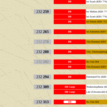
DB
bei Eyach (KBS 77
232
259
DB
bei Mühlen (KBS
DB
bei Eyach (KBS 
DB
bei Erbach (KBS
232
265
DB
bei Achstetten (KBS 
232
278
DB
Ulm-Donautal (KB
232
280
DB
Ulm, Güterumgehung
232
292
DB
Bw Ulm 
DB
Ulm-Donautal (KB
232
294
DB
Ebersbach/Fils 
232
309
DB Cargo
Niederschopfheim
DB Cargo
Lahr (Schwarzwald)
232
313
\
DB
/
Bw Ulm Rbf