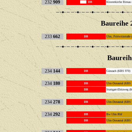
232
909
DB
Klosterkirche Birna
Baureihe 2
233
662
DB
Ulm, Prittwitzstr
Baureih
234
144
DB
Günzach (KBS
234
180
DB
Ulm-Donautal (KB
DB
Stuttgart-Ebitzweg 
234
278
DB
Ulm-Donautal (KB
234
292
DB
Bw Ulm 
DB
Ulm-Donautal (KB