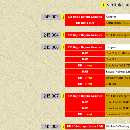
i
verlinkt a
245 00
2
i
DB Regio Bayern Kempten
Kempten
DB Regio Ulm
Schelklingen (KBS 
245 00
4
i
DB Regio Bayern Kempten
Neu-Ulm Finninger 
245 00
6
i
DB Regio Bayern Kempten
Kempten
RAB
Ulm Hbf, Schillerra
RAB
Ulm Hbf
DB bw
egt
Brenzbahn (KBS 75
RAB
Singen (Hohentwiel
DB bw
egt
Erbach (Württ) (KBS
DB bw
egt
Ulm Hbf
245 00
7
i
DB Regio Bayern Kempten
Neu-Ulm Finninger 
RAB
Ulm-Donautal (KBS
RAB
Ulm-Donautal (KBS
DB bw
egt
Blaustein (KBS 755
245 00
8
i
DB Südostbayernbahn SOB
Mühldorf (Oberbay)