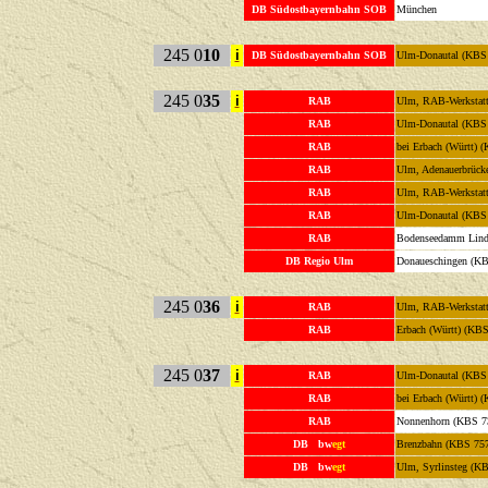
DB Südostbayernbahn SOB
München
245 0
10
i
DB Südostbayernbahn SOB
Ulm-Donautal (KBS
245 0
35
i
RAB
Ulm, RAB-Werkstat
RAB
Ulm-Donautal (KBS
RAB
bei Erbach (Württ) 
RAB
Ulm, Adenauerbrück
RAB
Ulm, RAB-Werkstat
RAB
Ulm-Donautal (KBS
RAB
Bodenseedamm Lind
DB Regio Ulm
Donaueschingen (KB
245 0
36
i
RAB
Ulm, RAB-Werkstat
RAB
Erbach (Württ) (KBS
245 0
37
i
RAB
Ulm-Donautal (KBS
RAB
bei Erbach (Württ) 
RAB
Nonnenhorn (KBS 7
DB bw
egt
Brenzbahn (KBS 75
DB bw
egt
Ulm, Syrlinsteg (K