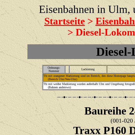
Eisenbahnen in Ulm,
Startseite
>
Eisenbah
> Diesel-Lokom
Diesel
Ordnungs-
Lackierung
Nummer
Tfz mit orangener Markierung sind im Bereich, den diese Homepage hauptsäc
(Bereich Ulm/Neu-Ulm)
Tfz mit weißer Markierung wurden außerhalb Ulm und Umgebung fotografie
(Bahnen anderswo)
Baureihe 
(001-020 
Traxx P160 