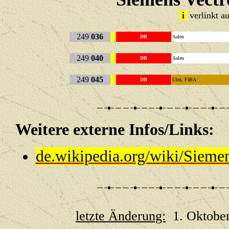
i
verlinkt au
249
036
DB
Aalen
249
040
DB
Aalen
249
045
DB
Ulm, FIBA
Weitere externe Infos/Li
de.wikipedia.org/wiki/Siem
letzte Änderung:
1. Oktober