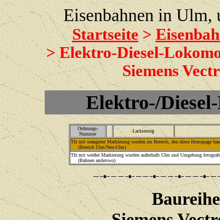
Eisenbahnen in Ulm,
Startseite
>
Eisenbah
> Elektro-Diesel-Lokomo
Siemens Vect
Elektro-/Diese
Ordnungs-
Lackierung
Nummer
Tfz mit orangener Markierung wurden im Bereich, den diese Homepage haupt
(Bereich Ulm/Neu-Ulm)
Tfz mit weißer Markierung wurden außerhalb Ulm und Umgebung fotografie
(Bahnen anderswo)
Baureihe
Siemens Vectr