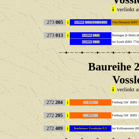
i
verlinkt 
273
005
i
Ulm-Donautal (KB
G2000
WEG V1001-033
273
013
i
Bieringen (b Horb
G2000
1041
bei Eyach (KBS 
G2000
1041
Baureihe 
Vossl
i
verlinkt 
272
204
i
Freiburg Gbf (K
RTS
272
205
i
Freiburg Gbf (K
RTS
272
409
i
bei Kollmarsreut
Bentheimer Eisenbahn D21