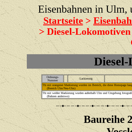
Eisenbahnen in Ulm,
Startseite
>
Eisenbah
> Diesel-Lokomotiven
Diesel
Ordnungs-
Lackierung
Nummer
Tfz mit orangener Markierung wurden im Bereich, die diese Homepage haupt
(Bereich Ulm/Neu-Ulm)
Tfz mit weißer Markierung wurden außerhalb Ulm und Umgebung fotografie
(Bahnen anderswo)
Baureihe 
Vossl