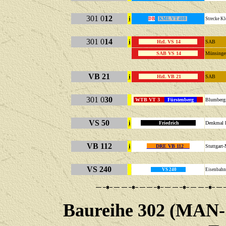
301 0
12
i
DB
KML VT 408
Strecke 
301 0
14
i
HzL VS 14
SA
SAB VS 14
Münsinge
VB 21
i
HzL VB 21
SA
301 0
30
WTB VT 3
Fürstenberg
Blum
VS 50
i
Friedrich
Denkmal
VB 112
i
DRE VB 112
Stuttgar
VS 240
VS 240
Eisenba
Baureihe 302 (MAN-S