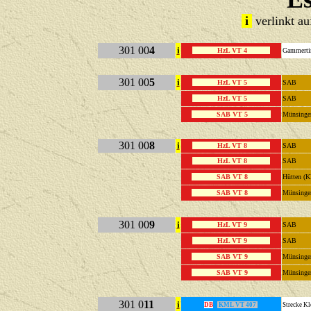
i
verlinkt a
301 00
4
i
HzL VT 4
Gammerti
301 00
5
i
HzL VT 5
SAB
HzL VT 5
SAB
SAB VT 5
Münsinge
301 00
8
i
HzL VT 8
SAB
HzL VT 8
SAB
SAB VT 8
Hütten (
SAB VT 8
Münsinge
301 00
9
i
HzL VT 9
SAB
HzL VT 9
SAB
SAB VT 9
Münsinge
SAB VT 9
Münsinge
301 0
11
i
DB
KML VT 407
Strecke 