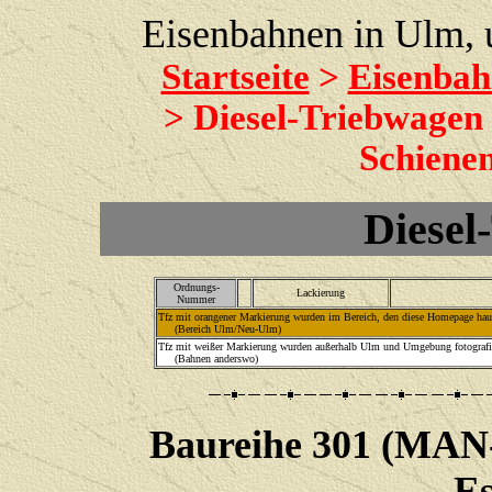
Eisenbahnen in Ulm,
Startseite
>
Eisenbah
> Diesel-Triebwagen
Schienen
Diesel
Ordnungs-
Lackierung
Nummer
Tfz mit orangener Markierung wurden im Bereich, den diese Homepage haupt
(Bereich Ulm/Neu-Ulm)
Tfz mit weißer Markierung wurden außerhalb Ulm und Umgebung fotografie
(Bahnen anderswo)
Baureihe 301 (MAN-
Es