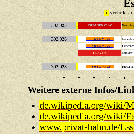
Es
i
verlinkt a
302 0
25
i
IGEBA/SDN VS 109
Neuoff
302 0
26
i
SWEG VT 26
Neckarbis
SWEG VT 26
Hüffenha
LEO VT 26
M
ühldorf
302 0
28
i
SWEG VT 28
Riegel am
Weitere externe Infos
de.wikipedia.org/wiki
de.wikipedia.org/wiki/E
www.privat-bahn.de/Ess