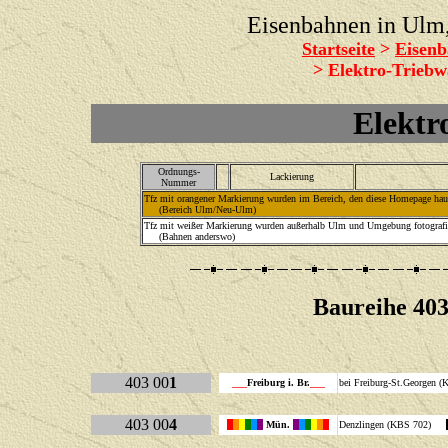
Eisenbahnen in Ul
Startseite
>
Eisenb
> Elektro-Triebw
Elektr
Ordnungs-
Lackierung
Nummer
Tfz mit orangener Markierung wurden im Bereich, den diese Homepage haupt
(Bereich Ulm/Neu-Ulm)
Tfz mit weißer Markierung wurden außerhalb Ulm und Umgebung fotografie
(Bahnen anderswo)
Baureihe 403
403 00
1
___
Freiburg i. Br.
___
bei Freiburg-St.Georgen 
403 00
4
Mün.
Denzlingen (KBS 702)