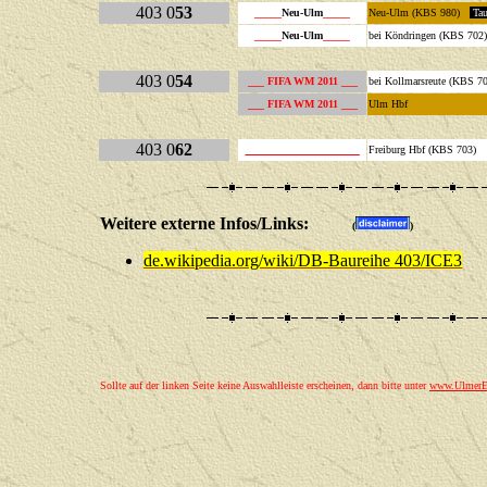
403 0
53
_____
Neu-Ulm
_____
Neu-Ulm (KBS 980)
Ta
_____
Neu-Ulm
_____
bei Köndringen (KBS 702)
403 0
54
___
FIFA WM 2011
___
bei Kollmarsreute (KBS 7
___
FIFA WM 2011
___
Ulm Hbf
403 0
62
_____________________
Freiburg Hbf (KBS 703)
Weitere externe Infos/Links:
(
)
de.wikipedia.org/wiki/DB-Baureihe 403/ICE3
Sollte auf der linken Seite keine Auswahlleiste erscheinen, dann bitte unter
www.UlmerEi