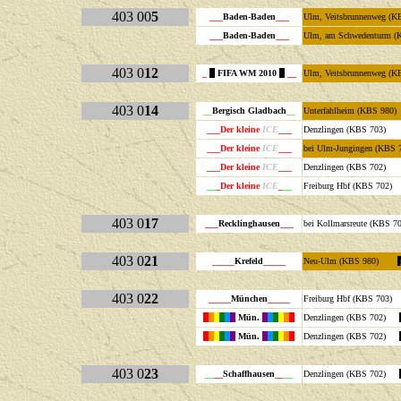
403 00
5
___
Baden-Baden
___
Ulm, Veitsbrunnenweg 
___
Baden-Baden
___
Ulm, am Schwedenturm (
403 0
12
_
FIFA WM 2010
__
Ulm, Veitsbrunnenweg (K
403 0
14
__
Bergisch Gladbach
__
Unterfahlheim (KBS
___Der kleine
ICE
___
Denzlingen (KBS
___Der kleine
ICE
___
bei Ulm-Jungingen (KB
___Der kleine
ICE
___
Denzlingen (KBS
__
_Der kleine
ICE
_
__
Freiburg Hbf (KBS
403 0
17
___
Recklinghausen
___
bei Kollmarsreute (KBS
403 0
21
_____
Krefeld
_____
Neu-Ulm (KBS 980)
403 0
22
_____
München
_____
Freiburg Hbf (KBS 703
Mün.
Denzlingen (KBS 702)
Mün.
Denzlingen (KBS 702)
403 0
23
__
__
Schaffhausen
__
__
Denzlingen (KBS 702)