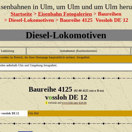
isenbahnen in Ulm, um Ulm und um Ulm her
Startseite
>
Eisenbahn Fotogalerien
>
Baureihen
> Diesel-Lokomotiven > Baureihe 4125 Vossloh DE 12
Diesel-Lokomotiven
Lackierung
Aufnahmeort (Kursbuchstrecke)
wurden im Bereich, die diese Homepage hauptsächlich umfasst, fotografiert.
rden außerhalb Ulm und Umgebung fotografiert.
Baureihe 4125
(92 80 4125 xxx-x D-xx)
v
o
ssloh DE 12
i
verlinkt auf
www.loks-aus-kiel.de
Ulm Rbf
B
vossloh DE 12