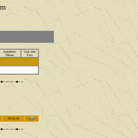
um
Aufnahme-
Link zum
Datum
Foto
09.03.24
<
Bild
>