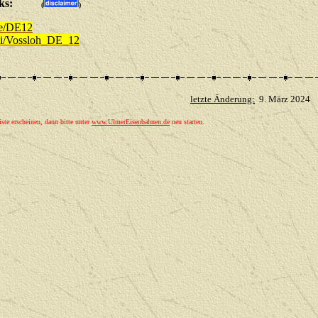
/Links:
(
)
de/DE12
ki/Vossloh_DE_12
letzte Änderung:
9. März 2024
©
iste erscheinen, dann bitte unter
www.UlmerEisenbahnen.de
neu starten.