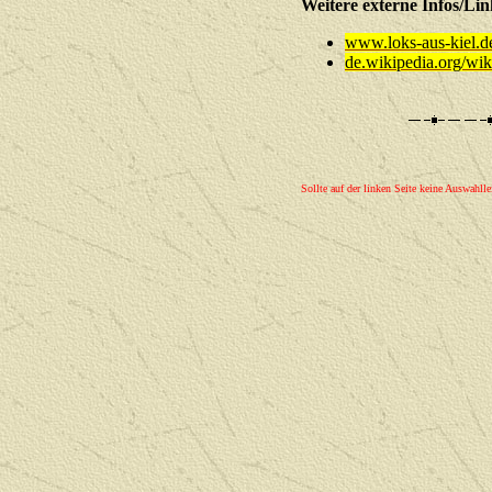
Weitere externe Infos
www.loks-aus-kiel.
de.wikipedia.org/wi
Sollte auf der linken Seite keine Auswahlle