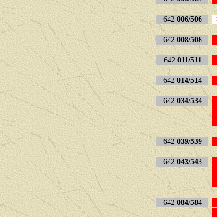
642
006/506
642
008/508
642
011/511
642
014/514
642
034/534
642
039/539
642
043/543
642
084/584