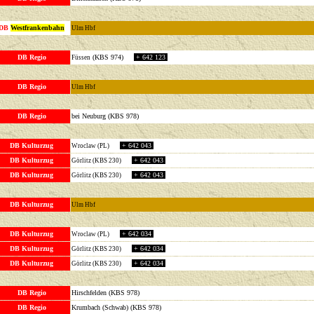
DB
Westfrankenbahn
Ulm Hbf
DB Regio
(KBS 974)
+ 642 123
F
üssen
DB Regio
Ulm Hbf
DB Regio
bei Neuburg (KBS 978)
DB Kulturzug
+ 642 043
Wroclaw (PL)
DB Kulturzug
+ 642 043
Görlitz (KBS 230)
DB Kulturzug
+ 642 043
Görlitz (KBS 230)
DB Kulturzug
Ulm Hbf
DB Kulturzug
+ 642 034
Wroclaw (PL)
DB Kulturzug
+ 642 034
Görlitz (KBS 230)
DB Kulturzug
+ 642 034
Görlitz (KBS 230)
DB Regio
Hirschfelden (KBS 978)
DB Regio
Krumbach (Schwab) (KBS 978)