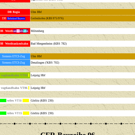
DB Regio
Ulm Hbf
DB
Gerlenhofen (KBS 975/976)
Bahnland Bayern
DB Westfr
an
ke
nb
ah
n
Miltenberg
DB Westfrankenbahn
Bad Mergentheim (KBS 782)
Ulm Hbf
S
i
emens ETCS-Zug
Denzlingen ('KBS 702)
S
i
emens ETCS-Zug
vogtlandbahn VT04
Leipzig Hbf
vogtlandbahn VT06
Leipzig Hbf
trilex VT11
Görlitz (KBS 230)
trilex VT15
Görlitz (KBS 230)