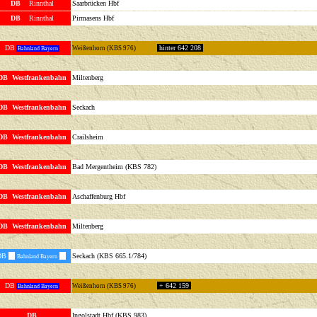
DB
Rinnthal
Saarbrücken Hbf
DB
Rinnthal
Pirmasens Hbf
DB
hinter 642 208
Weißenhorn (KBS 976)
Bahnland Bayern
DB Westfrankenbahn
Miltenberg
DB Westfrankenbahn
Seckach
DB Westfrankenbahn
Crailsheim
DB Westfrankenbahn
Bad Mergentheim (KBS 782)
DB Westfrankenbahn
Aschaffenburg Hbf
DB Westfrankenbahn
Miltenberg
DB
Seckach (KBS 665.1/784)
Bahnland Bayern
DB
+ 642 159
Weißenhorn (KBS 976)
Bahnland Bayern
DB
Ingolstadt Hbf (KBS 983)