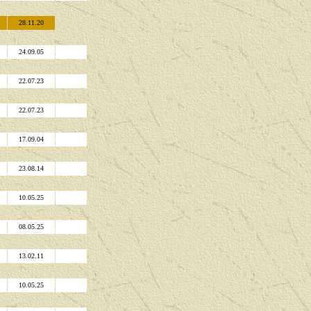
28.11.20
24.09.05
22.07.23
22.07.23
17.09.04
23.08.14
10.05.25
08.05.25
13.02.11
10.05.25