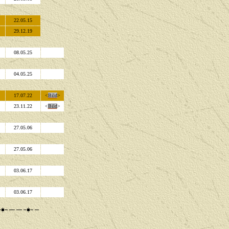
22.05.15
29.12.19
08.05.25
04.05.25
17.07.22
<
Bild
>
23.11.22
<
Bild
>
27.05.06
27.05.06
03.06.17
03.06.17