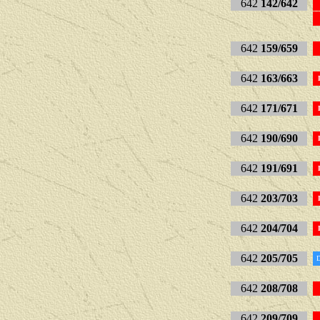
642
142/642
642
159/659
642
163/663
642
171/671
642
190/690
642
191/691
642
203/703
642
204/704
642
205/705
642
208/708
642
209/709