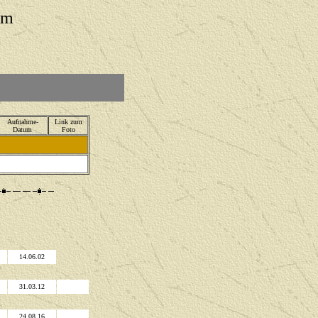
um
Aufnahme-
Link zum
Datum
Foto
14.06.02
31.03.12
24.08.16