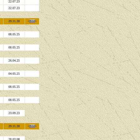
22.07.23
22.07.23
29.11.20
<
Bild
>
08.05.25
08.05.25
26.04.25
04.05.25
08.05.25
08.05.25
23.09.23
29.11.20
<
Bild
>
28.03.08