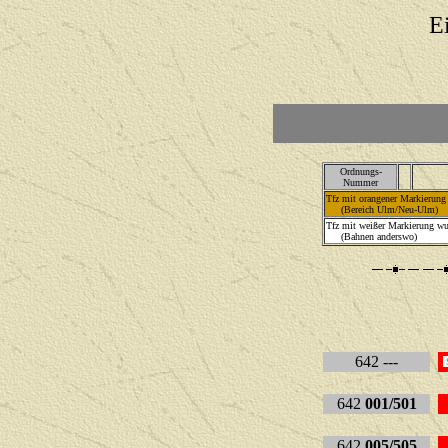
E
Ordnungs-
Nummer
Tfz mit orangener Markierung 
(Bereich Ulm/Neu-Ulm)
Tfz mit weißer Markierung wu
(Bahnen anderswo)
642 ---
642
001/501
642
005/505