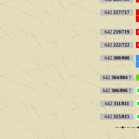
642
217/717
642
219/719
642
222/722
642
300/800
642
304/804
?
642
306/806
?
642
311/811
642
315/815