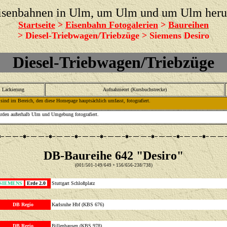
isenbahnen in Ulm, um Ulm und um Ulm her
Startseite
>
Eisenbahn Fotogalerien
>
Baureihen
> Diesel-Triebwagen/Triebzüge > Siemens Desiro
Diesel-Triebwagen/Triebzüge
Lackierung
Aufnahmeort (Kursbuchstrecke)
sind im Bereich, den diese Homepage hauptsächlich umfasst, fotografiert.
rden außerhalb Ulm und Umgebung fotografiert.
DB-Baureihe 642 "Desiro"
(001/501-149/649 + 156/656-238/738)
SIEMENS
Erde 2.0
Stuttgart Schloßplatz
DB Regio
Karlsruhe Hbf (KBS 676)
DB Regio
Billenhausen (KBS 978)