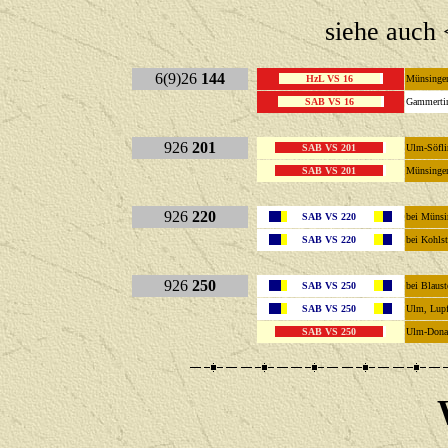
siehe auch 
6(9)26
144
HzL VS 16
Münsing
SAB VS 16
Gammerti
926
201
SAB VS 201
Ulm-Söfl
SAB VS 201
Münsinge
926
220
SAB VS 220
bei Müns
SAB VS 220
bei Kohls
926
250
SAB VS 250
bei Blaus
SAB VS 250
Ulm, Lup
SAB VS 250
Ulm-Dona