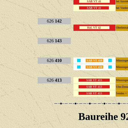
SAB VT 41
bei Amste
SAB VT 41
bei Vorde
626
142
HzL VT 42
Oberheut
626
143
626
410
SAB VT 410
Münsinge
SAB VT 410
Münsinge
626
413
SAB VT 413
Münsinge
SAB VT 413
Ulm-Dona
SAB VT 413
Senden +
Baureihe 9