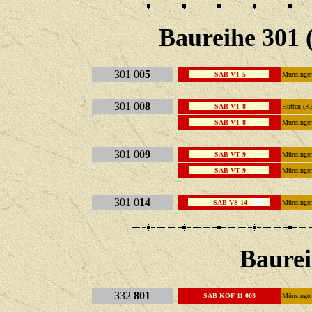
Baureihe 301
301 00
5
SAB VT 5
Münsinge
301 00
8
SAB VT 8
Hütten (K
SAB VT 8
Münsinge
301 00
9
SAB VT 9
Münsinge
SAB VT 9
Münsinge
301 0
14
SAB VS 14
Münsin
Baurei
332
801
SAB KÖF 11 003
Münsinge