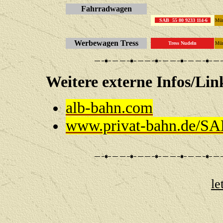
Fahrradwagen
SAB 55 80 9233 114-6
Mün
Werbewagen Tress
Tress Nudeln
Mün
Weitere externe Infos
alb-bahn.com
www.privat-bahn.de/S
le