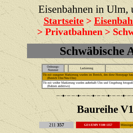
Eisenbahnen in Ulm,
Startseite
>
Eisenbah
> Privatbahnen > Schw
Schwäbische A
Ordnungs-
Lackierung
Nummer
Tfz mit orangener Markierung wurden im Bereich, den diese Homepage haupt
(Bereich Ulm/Neu-Ulm)
Tfz mit weißer Markierung wurden außerhalb Ulm und Umgebung fotografie
(Bahnen anderswo)
Baureihe V1
211
357
GES/EMN V100 1357
Münsinge