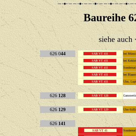
Baureihe 6
siehe auch 
626 0
44
SAB VT 411
bei Müns
SAB VT 411
bei Kohls
SAB VT 411
Sonderna
SAB VT 411
bei Blaus
SAB VT 411
Ulm, Lup
626
128
SAB VT 128
Gammerti
626
129
SAB VT 129
Ulm-Söfl
626
141
SAB VT 41
Sondernac