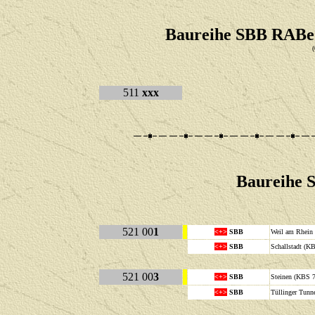
Baureihe SBB RABe 
(
511
xxx
Baureihe 
521 00
1
<+>
SBB
Weil am Rhein
<+>
SBB
Schallstadt 
521 00
3
<+>
SBB
Steinen (KBS 
<+>
SBB
Tüllinger Tunn