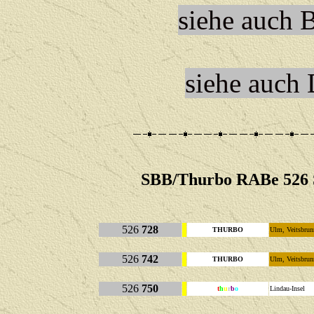
siehe auch 
siehe auch
SBB/Thurbo RABe 526 S
526
728
THURBO
Ulm, Veitsbru
526
742
THURBO
Ulm, Veitsbru
526
750
t
h
u
r
b
o
Lindau-Insel