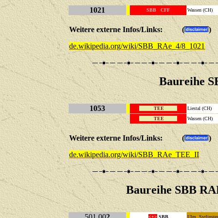
1021
SBB CFF
Wassen (CH)
Weitere externe Infos/Links: (
)
de.wikipedia.org/wiki/SBB_RAe_4/8_1021
Baureihe 
1053
TEE
Liestal (CH)
TEE
Wassen (CH)
Weitere externe Infos/Links: (
)
de.wikipedia.org/wiki/SBB_RAe_TEE_II
Baureihe SBB RA
501 00
2
<+>
SBB
Ulm, Syrlins