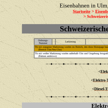
Eisenbahnen in Ul
Startseite
>
Eisenb
> Schweizer
Schweizerisc
Ordnungs-
Lackierung
Nummer
Tfz mit orangener Markierung wurden im Bereich, den diese Homepage haupt
(Bereich Ulm/Neu-Ulm)
Tfz mit weißer Markierung wurden außerhalb Ulm und Umgebung fotografie
(Bahnen anderswo)
<
Elek
<
Elektro-
<
Diesel-
E
lekt