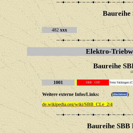
Baureihe
482
xxx
E
lektro-Trieb
Baureihe SBB
(
1001
SBB CFF
Stein Säckingen (
Weitere externe Infos/Links: (
)
de.wikipedia.org/wiki/SBB_CLe_2/4
Baureihe SBB R