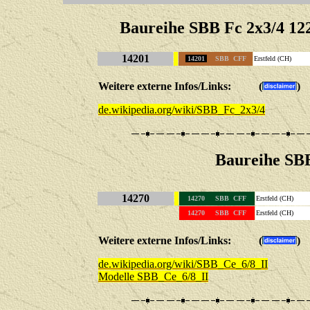
Baureihe SBB Fc 2x3/4 122
14201
14201
SBB CFF
Erstfeld (CH)
Weitere externe Infos/Links: (
)
de.wikipedia.org/wiki/SBB_Fc_2x3/4
Baureihe SBB
14270
14270 SBB CFF
Erstfeld (CH)
14270 SBB CFF
Erstfeld (CH)
Weitere externe Infos/Links: (
)
de.wikipedia.org/wiki/SBB_Ce_6/8_II
Modelle SBB_Ce_6/8_II