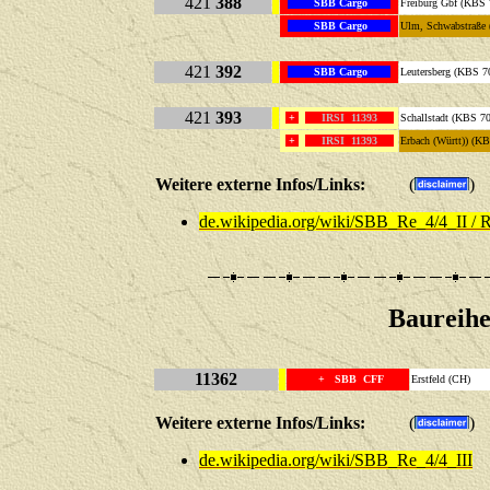
421
388
SBB Cargo
Freiburg Gbf (KBS 
SBB Cargo
Ulm, Schwabstraße
421
392
SBB Cargo
Leutersberg (KBS 7
421
393
+
IRSI 11393
Schallstadt (
+
IRSI 11393
Erbach (Württ)) 
Weitere externe Infos/Links:
(
)
de.wikipedia.org/wiki/SBB_Re_4/4_II / 
Baureihe
11362
+ SBB CFF
Erstfeld (CH)
Weitere externe Infos/Links:
(
)
de.wikipedia.org/wiki/SBB_Re_4/4_III