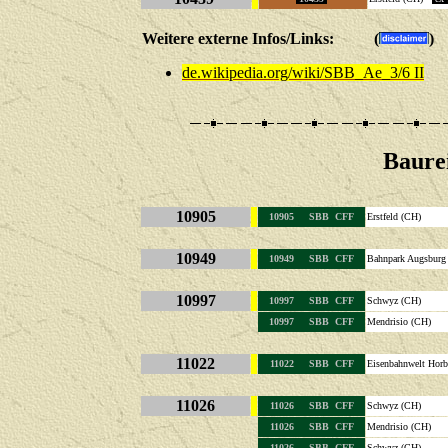
Weitere externe Infos/Links: (
)
de.wikipedia.org/wiki/SBB_Ae_3/6 II
Baure
10905
10905 SBB CFF
Erstfeld (CH)
10949
10949 SBB CFF
Bahnpark Augsburg
10997
10997 SBB CFF
Schwyz (
10997 SBB CFF
Mendrisio
11022
11022 SBB CFF
Eisenbahnwelt Hor
11026
11026 SBB CFF
Schwyz (
11026 SBB CFF
Mendrisio
11026 SBB CFF
Schwyz (CH)