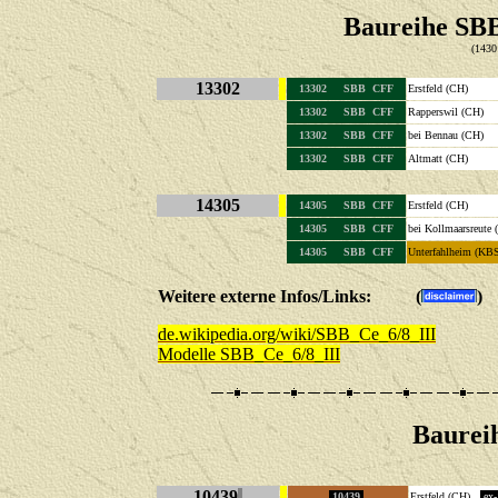
Baureihe SBB
(1430
13302
13302 SBB CFF
Erstfeld (CH)
13302 SBB CFF
Rapperswil (CH)
13302 SBB CFF
bei Bennau (CH)
13302 SBB CFF
Altmatt (CH)
14305
14305 SBB CFF
Erstfeld (CH)
14305 SBB CFF
bei Kollmaarsreu
14305 SBB CFF
Unterfahlheim (KBS
Weitere externe Infos/Links: (
)
de.wikipedia.org/wiki/SBB_Ce_6/8_III
Modelle SBB_Ce_6/8_III
Baureih
||
10439
10439
Erstfeld (CH)
ex