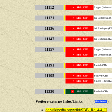
11112
+ SBB CFF
Singen (Hohentwi
11121
+ SBB CFF
bei Lottstetten 
11136
+ SBB CFF
bei Bietingen (K
11147
+ SBB CFF
bei Bietingen (K
11157
+ SBB CFF
Singen (Hohentwi
+ SBB CFF
bei Lottstetten 
11191
+ SBB CFF
Liestal (CH)
11195
+ SBB CFF
Schwyz (CH)
+ SBB CFF
Singen (Htw) (K
11330
+
SBB CFF
Erstfeld
Weitere externe Infos/Links:
(
)
de.wikipedia.org/wiki/SBB_Re_4/4_II