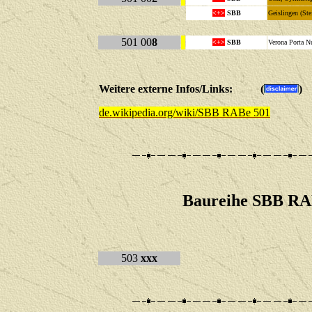
<+>
SBB
Geislingen (St
501 00
8
<+>
SBB
Verona Porta Nu
Weitere externe Infos/Links: (
)
de.wikipedia.org/wiki/SBB RABe 501
Baureihe SBB RA
503
xxx