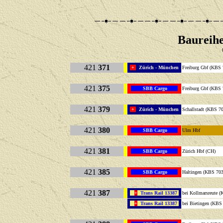
Baureihe
421
371
+
Zürich - München
Freiburg Gbf (
421
375
SBB Cargo
Freiburg Gbf (KBS 
421
379
+
Zürich - München
Schallstadt (KBS 7
421
380
SBB Cargo
Ulm Hbf
421
381
SBB Cargo
Zürich Hbf (CH)
421
385
SBB Cargo
Haltingen (KBS 703
421
387
+
Trans Rail 13387
bei Kollmarsreute 
+
Trans Rail 13387
bei Bietingen (KBS