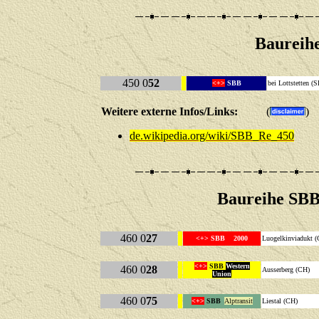
Baureih
450 0
52
<+>
SBB
bei Lottstetten 
Weitere externe Infos/Links:
(
)
de.wikipedia.org/wiki/SBB_Re_450
Baureihe SBB
460 0
27
<+>
SBB
2000
Luogelkinviadukt 
<+>
SBB
Western
460 0
28
Ausserberg (CH)
Union
460 0
75
<+>
SBB
Alptransit
Liestal (CH)