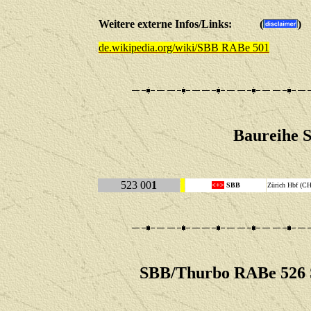
Weitere externe Infos/Links: (
)
de.wikipedia.org/wiki/SBB RABe 501
Baureihe 
523 00
1
<+>
SBB
Zürich Hbf (CH
SBB/Thurbo RABe 526 S