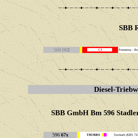
SBB 
560 00
2
CJ
Porrentruy - 
Diesel
-Triebw
SBB GmbH Bm 596 Stadler 
596
67x
THURBO
Stockach (KBS 73