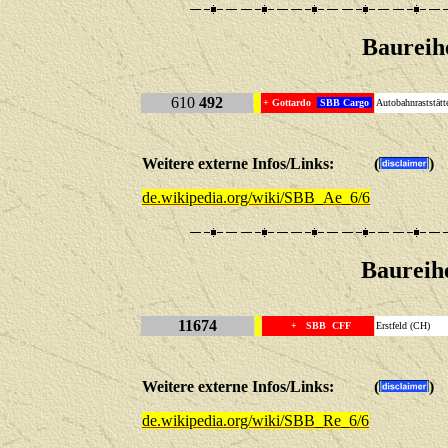
Baureih
610
492
+
Gottardo
SBB Cargo
Autobahnraststätt
Weitere externe Infos/Links: (
)
de.wikipedia.org/wiki/SBB_Ae_6/6
Baureih
11674
+ SBB CFF
Erstfeld (CH)
Weitere externe Infos/Links: (
)
de.wikipedia.org/wiki/SBB_Re_6/6