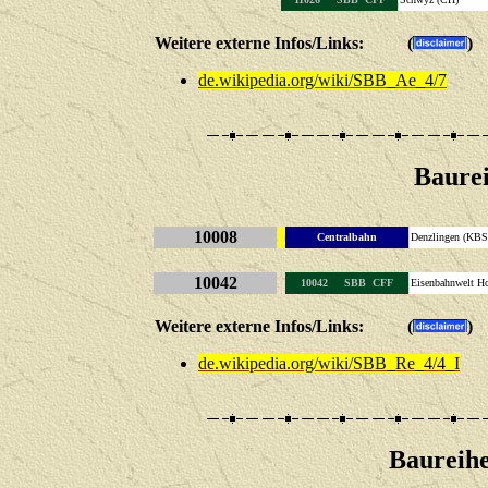
Weitere externe Infos/Links: (
)
de.wikipedia.org/wiki/SBB_Ae_4/7
Baure
10008
Centralbahn
Denzlingen (KBS
10042
10042 SBB CFF
Eisenbahnwelt H
Weitere externe Infos/Links: (
)
de.wikipedia.org/wiki/SBB_Re_4/4_I
Baureihe