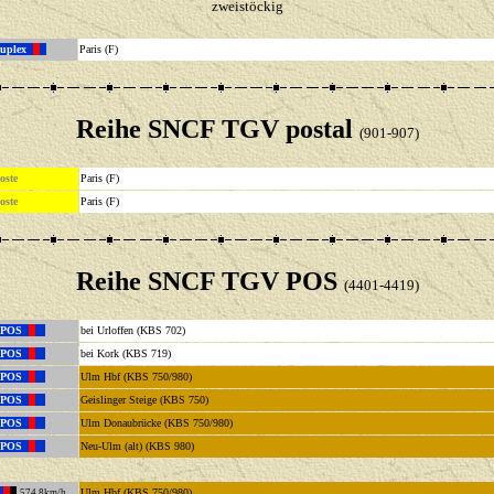
zweistöckig
uplex
Paris (F)
Reihe SNCF TGV postal
(901-907)
oste
Paris (F)
oste
Paris (F)
Reihe SNCF TGV POS
(4401-4419)
 POS
bei Urloffen (KBS 702)
 POS
bei Kork (KBS 719)
 POS
Ulm Hbf (KBS 750/980)
 POS
Geislinger Steige (KBS 750)
 POS
Ulm Donaubrücke (KBS 750/980)
 POS
Neu-Ulm (alt) (KBS 980)
Ulm Hbf (KBS 750/980)
574,8km/h