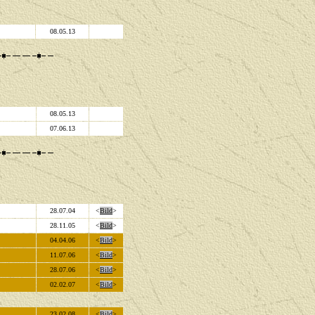
08.05.13
08.05.13
07.06.13
28.07.04
<
Bild
>
28.11.05
<
Bild
>
04.04.06
<
Bild
>
11.07.06
<
Bild
>
28.07.06
<
Bild
>
02.02.07
<
Bild
>
23.02.08
<
Bild
>