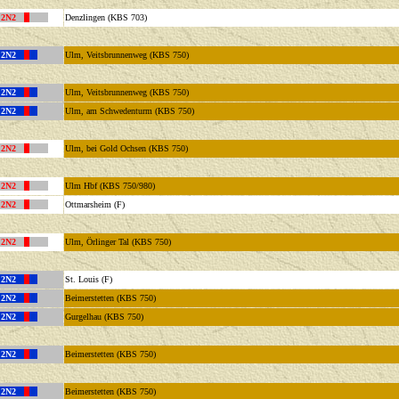
 2N2
Denzlingen (KBS 703)
 2N2
Ulm, Veitsbrunnenweg (KBS 750)
 2N2
Ulm, Veitsbrunnenweg (KBS 750)
 2N2
Ulm, am Schwedenturm (KBS 750)
 2N2
Ulm, bei Gold Ochsen (KBS 750)
 2N2
Ulm Hbf (KBS 750/980)
 2N2
Ottmarsheim (F)
 2N2
Ulm, Örlinger Tal (KBS 750)
 2N2
St. Louis (F)
 2N2
Beimerstetten (KBS 750)
 2N2
Gurgelhau (KBS 750)
 2N2
Beimerstetten (KBS 750)
 2N2
Beimerstetten (KBS 750)