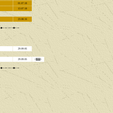
01.07.18
13.07.18
23.08.16
29.09.05
29.09.05
<
Bild
>