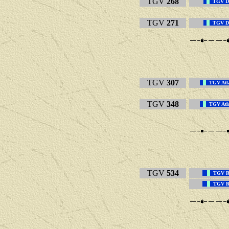
TGV
268
TGV D
TGV
271
TGV D
TGV
307
TGV Atl
TGV
348
TGV Atl
TGV
534
TGV R
TGV R