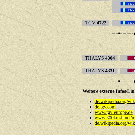
TGV
TGV
TGV
4722
TGV
THALYS
4304
T
THALYS
4331
T
Weitere externe Infos
de.wikipedia.org/wi
de.tgv.com
www.tgv-europe.de
www.300km-h.net/mai
de.wikipedia.org/wik