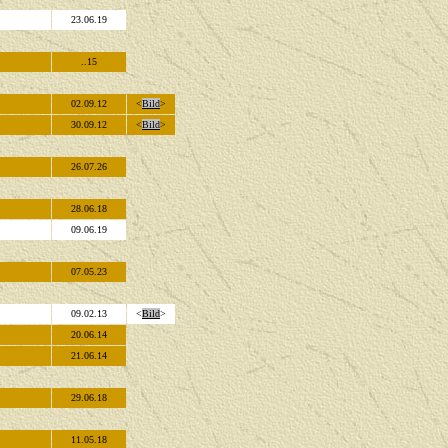
23.06.19
..15
02.09.12
<
Bild
>
30.09.12
<
Bild
>
26.07.26
28.06.18
09.06.19
07.05.23
09.02.13
<
Bild
>
20.06.14
21.06.14
29.06.18
11.05.18