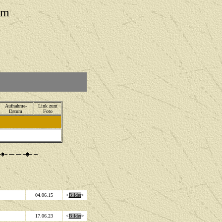
um
Aufnahme-
Link zum
Datum
Foto
04.06.15
<
Bilder
>
17.06.23
<
Bilder
>