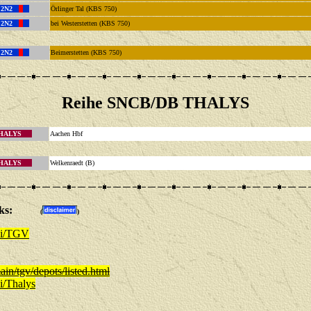
 2N2
Örlinger Tal (KBS 750)
 2N2
bei Westerstetten (KBS 750)
 2N2
Beimerstetten (KBS 750)
Reihe SNCB/DB THALYS
HALYS
Aachen Hbf
HALYS
Welkenraedt (B)
/Links:
(
)
ki/TGV
n/tgv/depots/listed.html
i/Thalys