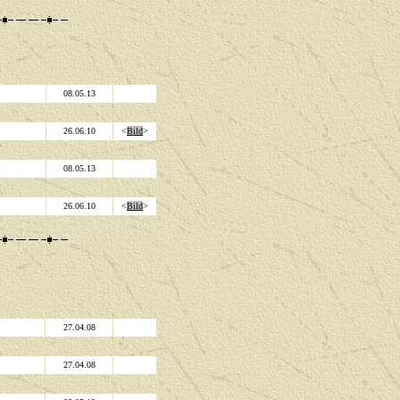
08.05.13
26.06.10
<
Bild
>
08.05.13
26.06.10
<
Bild
>
27.04.08
27.04.08