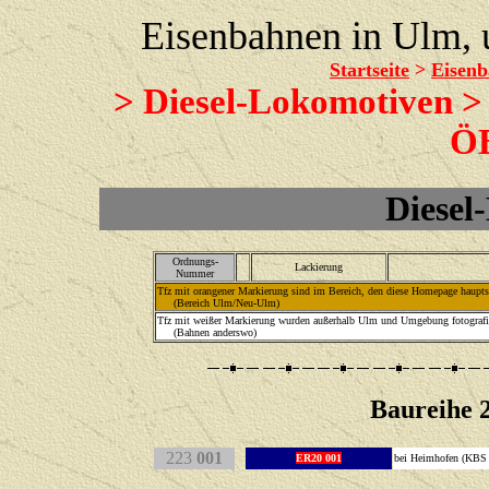
Eisenbahnen in Ulm,
Startseite
>
Eisenb
> Diesel-Lokomotiven >
ÖB
Diesel
Ordnungs-
Lackierung
Nummer
Tfz mit orangener Markierung sind im Bereich, den diese Homepage hauptsäc
(Bereich Ulm/Neu-Ulm)
Tfz mit weißer Markierung wurden außerhalb Ulm und Umgebung fotografie
(Bahnen anderswo)
Baureihe 
223
001
ER20 001
bei Heimhofen (KBS