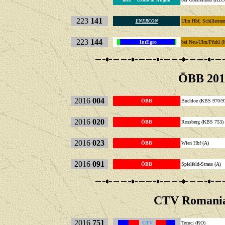
223
141
Ulm Hbf, Schillerra
ENERCON
223
144
IntEgro
bei Neu-Ulm/Pfuhl 
ÖBB 201
2016
004
ÖBB
Buchloe (KBS 970/9
2016
020
ÖBB
Rossberg (KBS 753)
2016
023
ÖBB
Wien Hbf (A)
2016
091
ÖBB
Spielfeld-Strass (A)
CTV Romania
2016
751
CTV
Tecuci (RO)