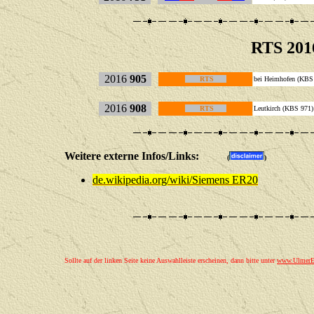
RTS 201
2016
905
RTS
bei Heimhofen (KBS
2016
908
RTS
Leutkirch (KBS 971)
Weitere externe Infos/Links:
(
)
de.wikipedia.org/wiki/Siemens ER20
Sollte auf der linken Seite keine Auswahlleiste erscheinen, dann bitte unter
www.UlmerEi