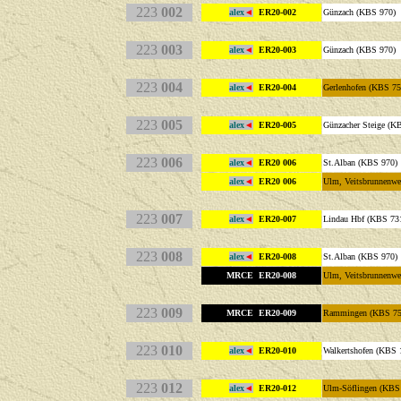
223
002
alex
◄
ER20-002
Günzach (KBS 970)
223
003
alex
◄
ER20-003
Günzach (KBS 970)
223
004
alex
◄
ER20-004
Gerlenhofen (KBS 75
223
005
alex
◄
ER20-005
Günzacher Steige (K
223
006
alex
◄
ER20 006
St.Alban (KBS 970)
alex
◄
ER20 006
Ulm, Veitsbrunnenw
223
007
alex
◄
ER20-007
Lindau Hbf (KBS 73
223
008
alex
◄
ER20-008
St.Alban (KBS 970)
MRCE ER20-008
Ulm, Veitsbrunnenw
223
009
MRCE ER20-009
Rammingen (KBS 75
223
010
alex
◄
ER20-010
Walkertshofen (KBS 
223
012
alex
◄
ER20-012
Ulm-Söflingen (KBS