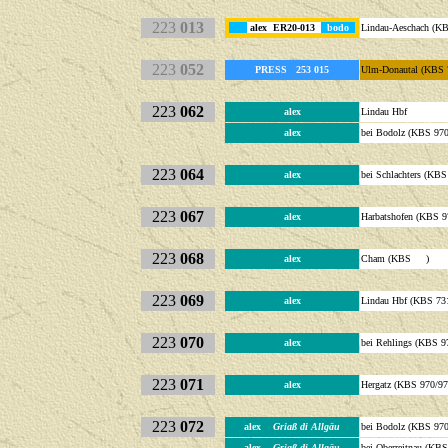
223
013
alex ER20-013
bodo
Lindau-Aeschach (K
223
052
PRESS 253 015
Ulm-Donautal (KBS 
223
062
alex
Lindau Hbf
alex
bei Bodolz (KBS 970
223
064
alex
bei Schlachters (KBS
223
067
alex
Harbatshofen (KBS 9
223
068
alex
Cham (KBS )
223
069
alex
Lindau Hbf (KBS 73
223
070
alex
bei Rehlings (KBS 9
223
071
alex
Hergatz (KBS 970/97
223
072
alex
Griaß di Allgäu
bei Bodolz (KBS 970
alex
Griaß di Allgäu
bei Oberreitnau (KBS