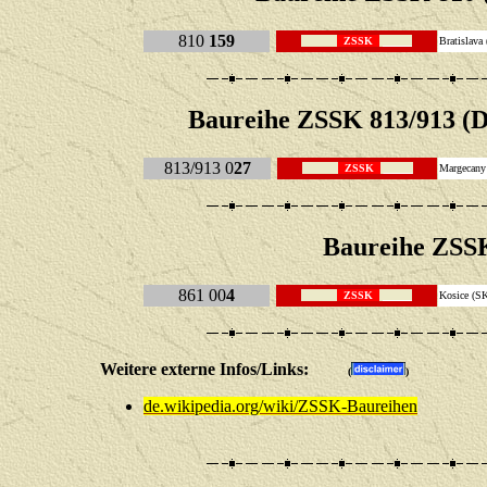
810
159
ZSSK
Bratisla
Baureihe
ZSSK 813/913 (D
813/913 0
27
ZSSK
Margecan
Baureihe
ZSSK
861 00
4
ZSSK
Kosice (S
Weitere externe Infos/Links:
(
)
de.wikipedia.org/wiki/ZSSK-Baureihen