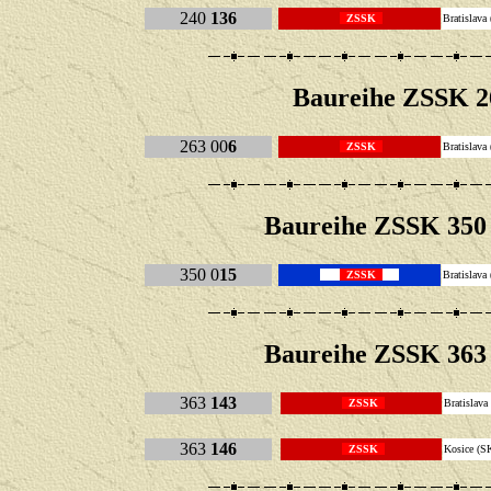
240
136
ZSSK
Bratisla
Baureihe
ZSSK 2
263 00
6
ZSSK
Bratisla
Baureihe
ZSSK 350
350 0
15
ZSSK
Bratisla
Baureihe
ZSSK 363
363
143
ZSSK
Bratisla
363
146
ZSSK
Kosice 