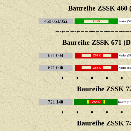
Baureihe
ZSSK 460 
460 0
51/
0
52
ZSSK
Kosice (S
Baureihe
ZSSK 671 (D
671 00
4
ZSSK
Kosice (S
671 00
6
ZSSK
Kosice (S
Baureihe
ZSSK 72
721
140
ZSSK
Kosice 
Baureihe
ZSSK 74