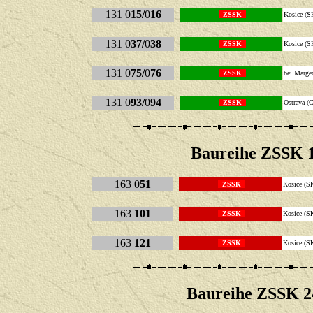
131 0
15/
0
16
ZSSK
Kosice 
131 0
37/
0
38
ZSSK
Kosice 
131 0
75/
0
76
ZSSK
bei Marg
131 0
93/
0
94
ZSSK
Ostrava
Baureihe
ZSSK 1
163 0
51
ZSSK
Kosice 
163
101
ZSSK
Kosice 
163
121
ZSSK
Kosice 
Baureihe
ZSSK 2