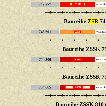
742
277
ZSSK
Kosice 
Baureihe
ZSR
74
745
601
ZSR
Kysak (
Baureihe
ZSSK 75
750
300
ZSSK
Kosice 
Baureihe
ZSSK 75
754 00
5
ZSSK
Vrutky 
Baureihe
ZSSK 810 (