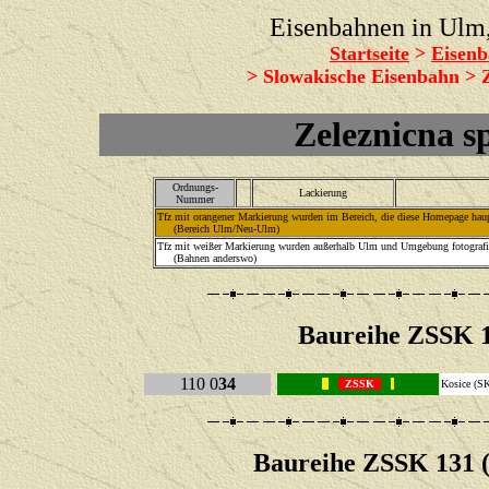
Eisenbahnen in Ul
Startseite
>
Eisenb
> Slowakische Eisenbahn > 
Zeleznicna s
Ordnungs-
Lackierung
Nummer
Tfz mit orangener Markierung wurden im Bereich, die diese Homepage haupt
(Bereich Ulm/Neu-Ulm)
Tfz mit weißer Markierung wurden außerhalb Ulm und Umgebung fotografie
(Bahnen anderswo)
Baureihe
ZSSK 1
110 0
34
ZSSK
Kosice 
Baureihe
ZSSK 131 