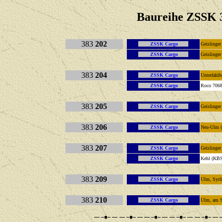
Baureihe
ZSSK 3
383
202
ZSSK Cargo
Geislinger
ZSSK Cargo
Geislinger
383
204
ZSSK Cargo
Unterfahl
ZSSK Cargo
Roco 7068
383
205
ZSSK Cargo
Geislinger
383
206
ZSSK Cargo
Neu-Ulm 
383
207
ZSSK Cargo
Geislinger
ZSSK Cargo
Kehl (KBS
383
209
ZSSK Cargo
Ulm, Syrl
383
210
ZSSK Cargo
Ulm, am 