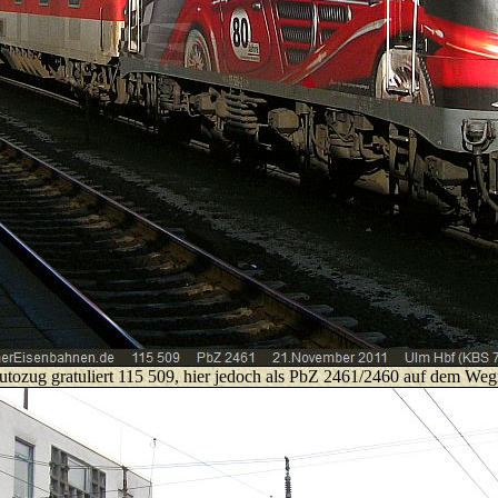
tozug gratuliert 115 509, hier jedoch als PbZ 2461/2460 auf dem W