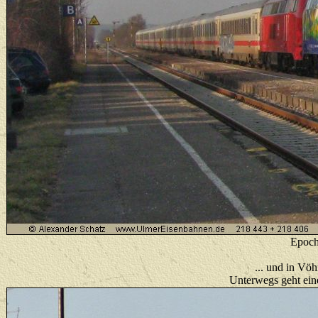
Epoch
... und in Vö
U
nterwegs geht ein