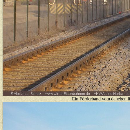
E
in Förderband vom daneben li