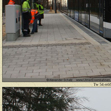
T
w 54 eröf