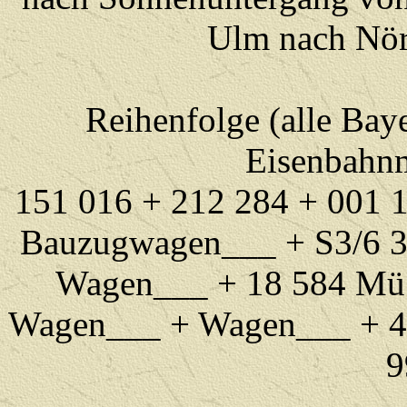
Ulm nach Nör
Reihenfolge (alle Ba
Eisenbahn
151 016 + 212 284 + 001 
Bauzugwagen___ +
S3/6 
Wagen___ + 18 584 Mü 
Wagen___ + Wagen___ + 4
9