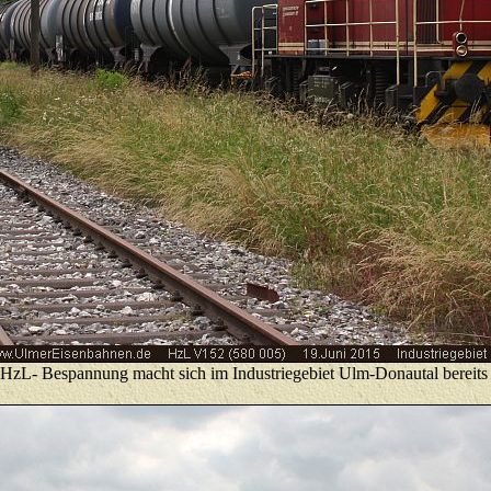
HzL- Bespannung macht sich im Industriegebiet Ulm-Donautal bereits fü