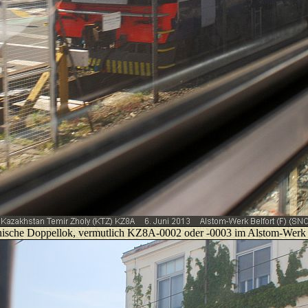
hische Doppellok, vermutlich KZ8A-0002 oder -0003 im Alstom-Werk 