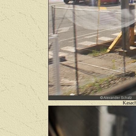
K
asac