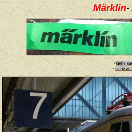
Märklin
-
<
siehe a
<
siehe au