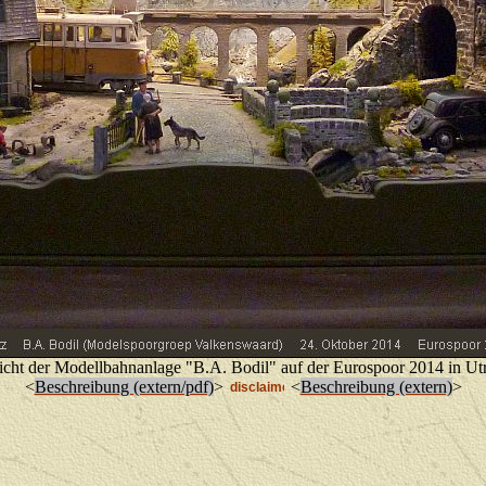
cht der Modellbahnanlage "B.A. Bodil" auf der Eurospoor 2014 in Ut
<
Beschreibung (extern/pdf)
>
<
Beschreibung (extern)
>