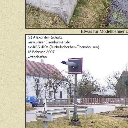
E
twas
für Modellbahne