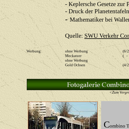
- Keplersche Gesetze zur
- Druck der Planetentafel
-
Mathematiker bei Walle
Quelle:
SWU Verkehr Co
Werbung:
ohne Werbung
(6
Meckatzer
( -
ohne Werbung
- 
Gold Ochsen
(4/
<Zum Vergrö
C
ombino Tw