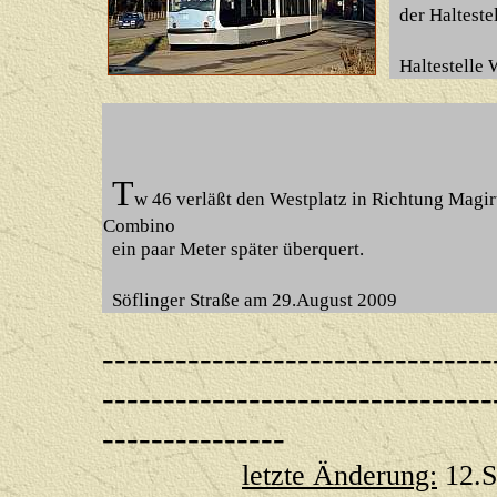
der Halteste
Haltestelle
T
w 46 verläßt den Westplatz in Richtung Magiru
Combino
ein paar Meter später überquert.
Söflinger Straße
am
29.August 2009
--------------------------------
--------------------------------
---------------
letzte Änderung:
12.