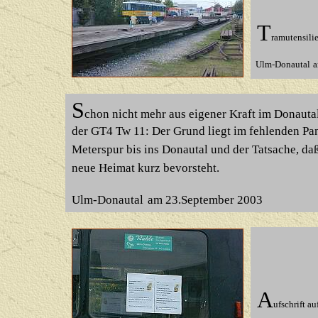
T
ramutensili
Ulm-Donautal
a
S
chon nicht mehr aus eigener Kraft im Donaut
der GT4 Tw 11: Der Grund liegt im
fehlenden Pan
Meterspur bis ins Donautal und der Tatsache, daß
neue Heimat kurz bevorsteht.
Ulm-Donautal
am 23.September 2003
A
ufschrift a