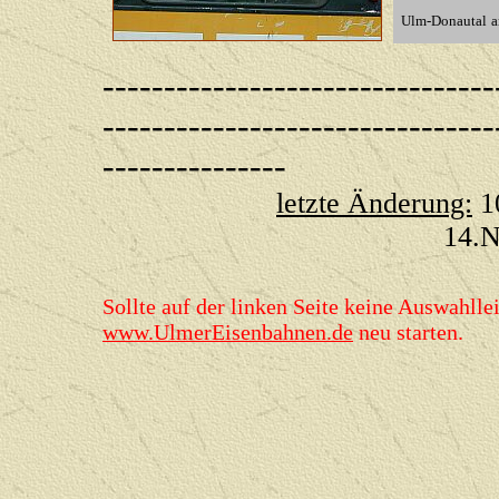
Ulm-Donautal
a
--------------------------------
--------------------------------
---------------
letzte Änderung:
1
1
Sollte auf der linken Seite keine Auswahllei
www.UlmerEisenbahnen.de
neu starten.