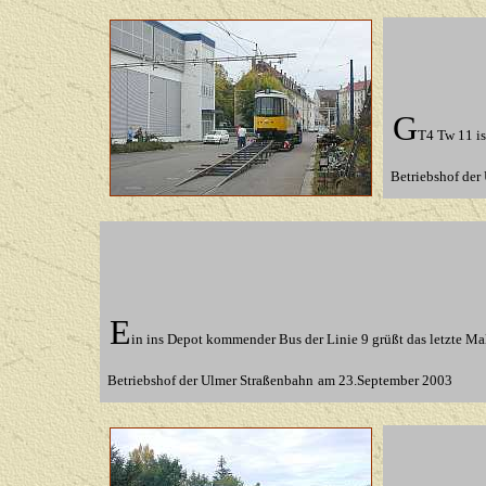
G
T4 Tw 11 is
Betriebshof der
E
in ins Depot kommender Bus der Linie 9 grüßt das letzte M
Betriebshof der Ulmer Straßenbahn
am 23.September 2003