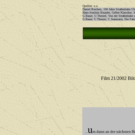
Quellen: u.a.
Daniel Riechers, 100 Jahre Straßenbahn U
Hans-Joachim Knupfer, Gelber Klassiker,
G.Bauer, U.Theurer, Von der Straßenbahn 
G.Bauer. U.Theurer, C.Jeanmaire, Die Fahr
Film 21/2002 Bil
u
...
m dann an der nächsten H