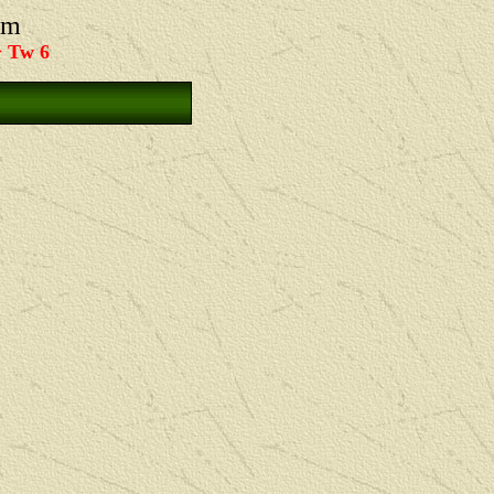
um
>
Tw
6