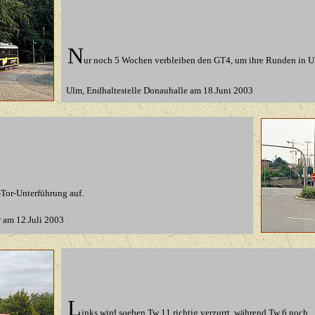
N
ur noch 5 Wochen verbleiben den GT4, um ihre Runden in U
Ulm
, Endhaltestelle Donauhalle am 18.Juni 2003
-Tor-Unterführung auf.
 am 12.Juli 2003
L
inks wird soeben Tw 11 richtig verzurrt, während Tw 6 noch