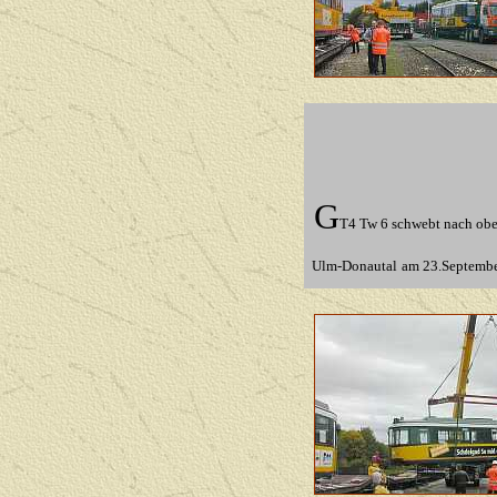
G
T4 Tw 6 schwebt nach oben
Ulm-Donautal
am 23.Septemb