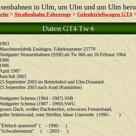
isenbahnen in Ulm, um Ulm und um Ulm her
eite
>
Straßenbahn Fahrzeuge
>
Gelenktriebwagen GT4
1963
Maschinenfabrik Esslingen, Fabriknummer 25779
Stuttgarter Strassenbahnen (SSB) als Tw 666 am 18.Februar 1964
1986
1986
April 1987
Juni/Juli 2003
23.September 2003 im Betriebshof und Ulm-Donautal
25.September 2003 nach Arad (Rumänien)
Stuttgarter Schema (1964 - 1987) SSB
Stuttgarter Schema (1987 - 1990) SWU
graues Dach, weißer Dachstreifen, schwarzes Fensterband,
gelbe Seitenwand, roter Streifen, blaue Unterseite (1990 - )
"
Einfach spannend" ( - 1990 - )
"Schwabenstrom" ( - 2003 - )