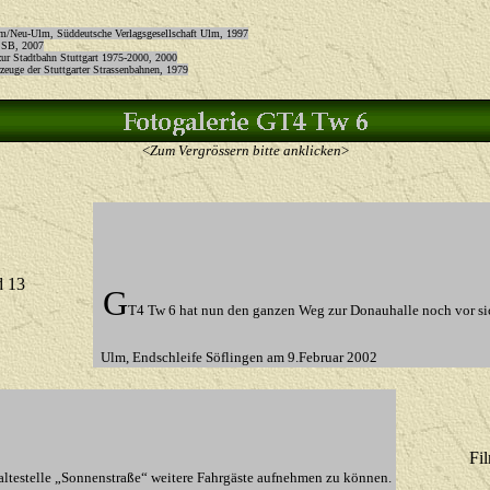
lm/Neu-Ulm, Süddeutsche Verlagsgesellschaft Ulm, 1997
 SSB, 2007
zur Stadtbahn Stuttgart 1975-2000, 2000
zeuge der Stuttgarter Strassenbahnen, 1979
<
Zum Vergrössern bitte anklicken
>
d 13
G
T4 Tw 6 hat nun den ganzen Weg zur Donauhalle noch vor sic
Ulm
, End
schleife Söflingen
am
9.Februar 2002
Fi
altestelle „Sonnenstraße“ weitere Fahrgäste aufnehmen zu können.