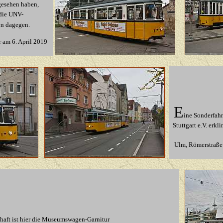
gesehen haben,
die UNV-
n dagegen.
 am 6. April 2019
E
ine Sonderfahr
Stuttgart e.V. erk
Ulm,
Römerstraße
chaft ist hier die Museumswagen-Garnitur