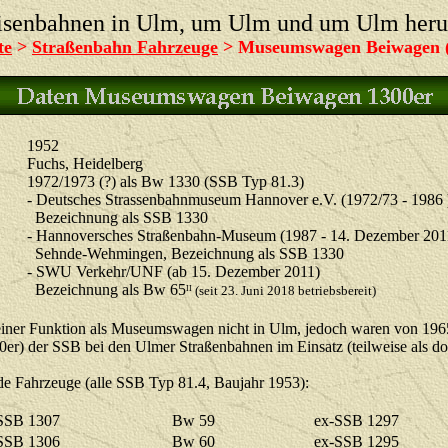
isenbahnen in Ulm, um Ulm und um Ulm her
te
>
Straßenbahn Fahrzeuge
> Museumswagen Beiwagen (
1952
Fuchs, Heidelberg
1972/1973 (?) als Bw 1330 (SSB Typ 81.3)
- Deutsches Strassenbahnmuseum Hannover e.V. (1972/73 - 1986 
Bezeichnung als SSB 1330
- Hannoversches Straßenbahn-Museum (1987 - 14. Dezember 201
Sehnde-Wehmingen, Bezeichnung als SSB 1330
- SWU Verkehr/UNF (ab 15. Dezember 2011)
Bezeichnung als Bw 65
(seit 23. Juni 2018 betriebsbereit)
II
seiner Funktion als Museumswagen nicht in Ulm, jedoch waren von 19
er) der SSB bei den Ulmer Straßenbahnen im Einsatz (teilweise als do
de Fahrzeuge (alle SSB Typ 81.4, Baujahr 1953):
SSB 1307
Bw 59
ex-SSB 1297
SSB 1306
Bw 60
ex-SSB 1295