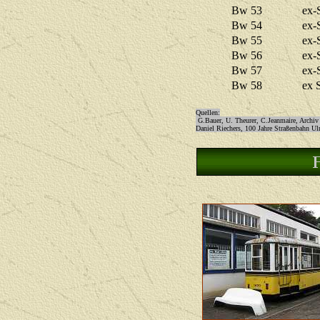
Bw 53
ex-
Bw 54
ex-
Bw 55
ex-
Bw 56
ex-
Bw 57
ex-
Bw 58
ex 
Quellen:
G.Bauer, U. Theurer, C.Jeanmaire, Archiv 
Daniel Riechers, 100 Jahre Straßenbahn U