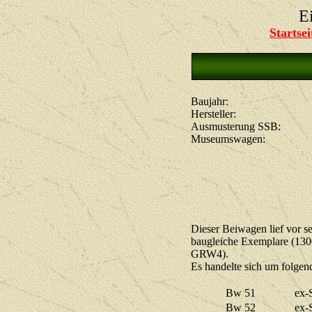
E
Startsei
Baujahr:
Hersteller:
Ausmusterung SSB:
Museumswagen:
Dieser Beiwagen lief vor 
baugleiche Exemplare (1300
GRW4).
Es handelte sich um folgen
Bw 51
ex-
Bw 52
ex-