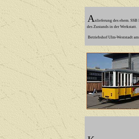
A
nlieferung des ehem. SSB
des Zustands in der Werkstatt.
Betriebshof Ulm-Weststadt
am 