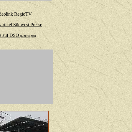
deolink RegioTV
artikel Südwest Presse
s auf DSO
(Link folgen)