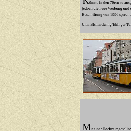
K
önnte in den 70ern so aus
jedoch die neue Werbung und 
Beschriftung von 1996 spreche
Ulm, Bismarckring/Ehinger Tor
M
it einer Hochzeitsgesells