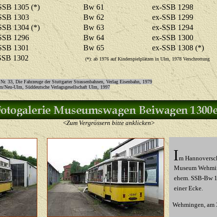
SSB 1305 (*)
Bw 61
ex-SSB 1298
SSB 1303
Bw 62
ex-SSB 1299
SSB 1304 (*)
Bw 63
ex-SSB 1294
SSB 1296
Bw 64
ex-SSB 1300
SSB 1301
Bw 65
ex-SSB 1308
(*)
SSB 1302
(*): ab 1976 auf Kinderspielplätzen in Ulm, 1978 Verschrottung
Nr. 33, Die Fahrzeuge der Stuttgarter Strassenbahnen, Verlag Eisenbahn, 1979
lm/Neu-Ulm, Süddeutsche Verlagsgesellschaft Ulm, 1997
<
Zum Vergrössern bitte anklicken
>
I
m Hannoversc
Museum Wehming
ehem. SSB-Bw 13
einer Ecke.
Wehmingen,
am 