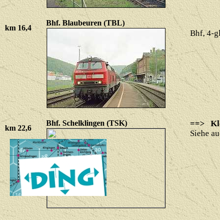
Bhf. Blaubeuren (TBL)
km 16,4
Bhf, 4-g
Bhf. Schelklingen (TSK)
==> Kle
km 22,6
Siehe a