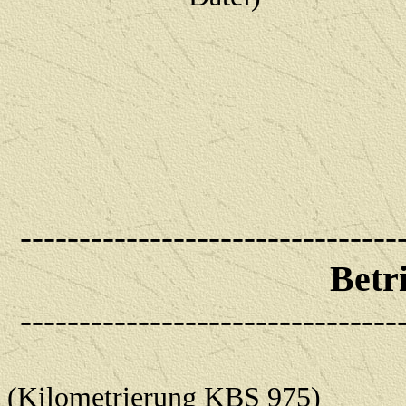
--------------------------------
Betri
--------------------------------
(Kilometrierung KBS 975)