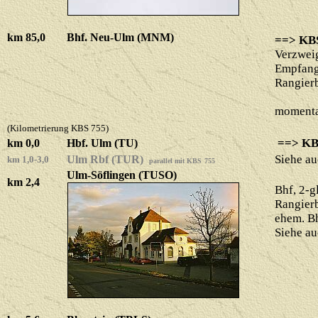
km 85,0
Bhf. Neu-Ulm (MNM)
==> KBS
Verzweig
Empfang
Rangier
momentan
(Kilometrierung KBS 755)
==> KBS
km 0,0
Hbf. Ulm (TU)
Siehe a
Ulm Rbf (TUR)
km 1,0-3,0
parallel mit KBS
755
Ulm-Söflingen (TUSO)
km 2,4
Bhf, 2-gl
Rangier
ehem. Bh
Siehe a