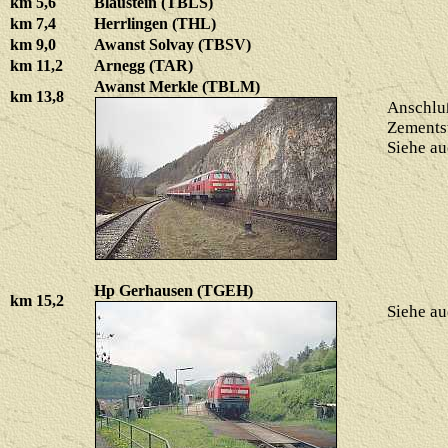
km 5,6
Blaustein (TBLS)
km 7,4
Herrlingen (THL)
km 9,0
Awanst Solvay (TBSV)
km 11,2
Arnegg (TAR)
Awanst Merkle (TBLM)
km 13,8
Anschluß
Zementst
Siehe a
Hp Gerhausen (TGEH)
km 15,2
Siehe a