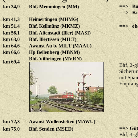
==> Bu
km 34,9
Bhf. Memmingen (MM)
==>
Ki
km 41,3
Heimertingen (MHMG)
==> ehe
km 51,4
Bhf. Kellmünz (MKMZ)
km 56,1
Bhf. Altenstadt (Iller) (MASI)
km 63,0
Bhf. Illertissen (MILT)
km 64,6
Awanst Au b. MILT (MAAU)
km 66,6
Hp Bellenberg (MBNM)
Bhf. Vöhringen (MVRN)
km 69,4
Bhf, 2-g
Sicherun
mit Spa
Empfang
km 72,3
Awanst Wullenstetten (MAWU)
==> Güt
km 75,0
Bhf. Senden (MSED)
Bhf, 3-g