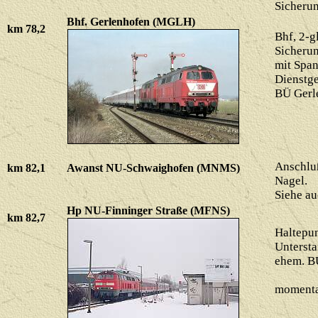
Sicherun
Bhf. Gerlenhofen (MGLH)
km 78,2
Bhf, 2-g
Sicherun
mit Spa
Dienstg
BÜ Gerl
Anschluß
km 82,1
Awanst NU-Schwaighofen (MNMS)
Nagel.
Siehe a
Hp NU-Finninger Straße (MFNS)
km 82,7
Haltepun
Untersta
ehem. B
momenta